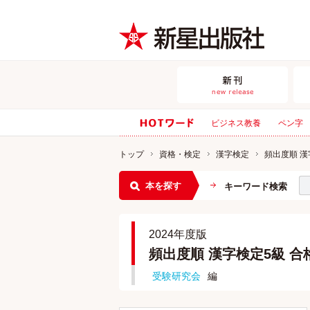
ビジネス教養
ペン字
トップ
資格・検定
漢字検定
頻出度順 漢
本を探す
キーワード検索
2024年度版
頻出度順 漢字検定5級 
受験研究会
編