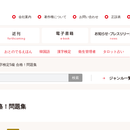
会社案内
著作権について
お問い合わせ
正誤表
おとのでるえほん
韓国語
漢字検定
衛生管理者
タロット占い
字検定5級 合格！問題集
検索
ジャンル一
合格！問題集