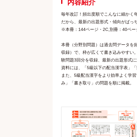
内容紹介
毎年改訂！頻出度順でこんなに細かく
だから、最新の出題形式・傾向がばっ
※本冊：144ページ・2C,別冊：40ペー
本冊（分野別問題）は過去問データを
収録）で、枠が広くて書き込みやすい
験問題3回分を収録、最新の出題形式
資料には、「5級以下の配当漢字表」「
また、5級配当漢字をより効率よく学習
み」「書き取り」の問題を順に掲載。