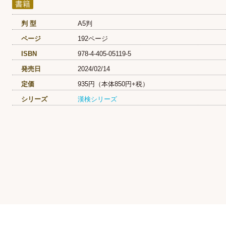
書籍
判 型
A5判
ページ
192ページ
ISBN
978-4-405-05119-5
発売日
2024/02/14
定価
935円（本体850円+税）
シリーズ
漢検シリーズ