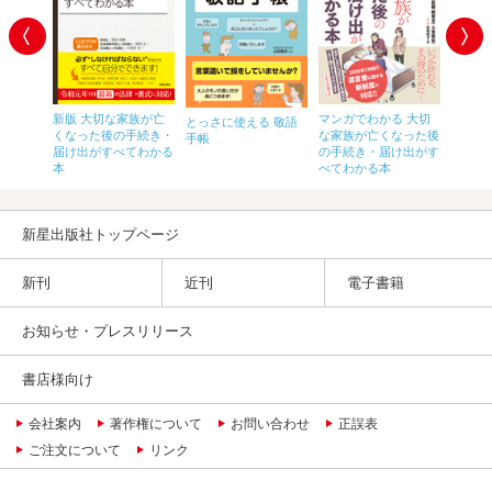
間違えな
新版 大切な家族が亡
マンガでわかる 大切
改訂3
とっさに使える 敬語
手続き
くなった後の手続き・
な家族が亡くなった後
亡くな
手帳
る本
届け出がすべてわかる
の手続き・届け出がす
き・届
本
べてわかる本
かる本
新星出版社トップページ
新刊
近刊
電子書籍
お知らせ・プレスリリース
書店様向け
会社案内
著作権について
お問い合わせ
正誤表
ご注文について
リンク