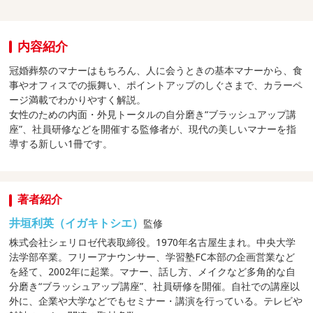
内容紹介
冠婚葬祭のマナーはもちろん、人に会うときの基本マナーから、食
事やオフィスでの振舞い、ポイントアップのしぐさまで、カラーペ
ージ満載でわかりやすく解説。
女性のための内面・外見トータルの自分磨き“ブラッシュアップ講
座”、社員研修などを開催する監修者が、現代の美しいマナーを指
導する新しい1冊です。
著者紹介
井垣利英（イガキトシエ）
監修
株式会社シェリロゼ代表取締役。1970年名古屋生まれ。中央大学
法学部卒業。フリーアナウンサー、学習塾FC本部の企画営業など
を経て、2002年に起業。マナー、話し方、メイクなど多角的な自
分磨き“ブラッシュアップ講座”、社員研修を開催。自社での講座以
外に、企業や大学などでもセミナー・講演を行っている。テレビや