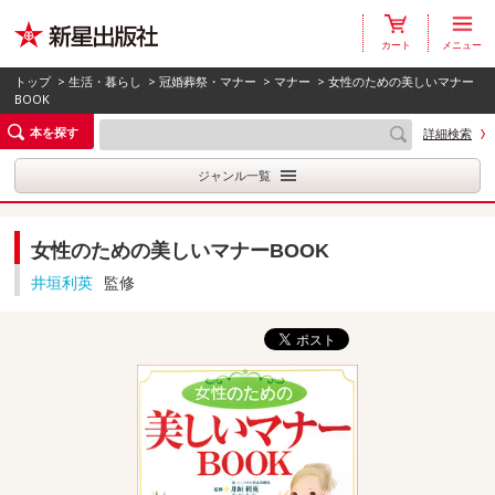
カート
メニュー
トップ
>
生活・暮らし
>
冠婚葬祭・マナー
>
マナー
> 女性のための美しいマナー
BOOK
本を探す
詳細検索
ジャンル一覧
女性のための美しいマナーBOOK
井垣利英
監修