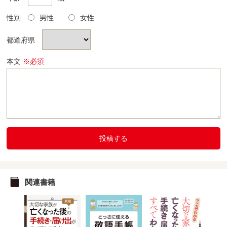
性別
男性
女性
都道府県
本文
※必須
投稿する
関連書籍