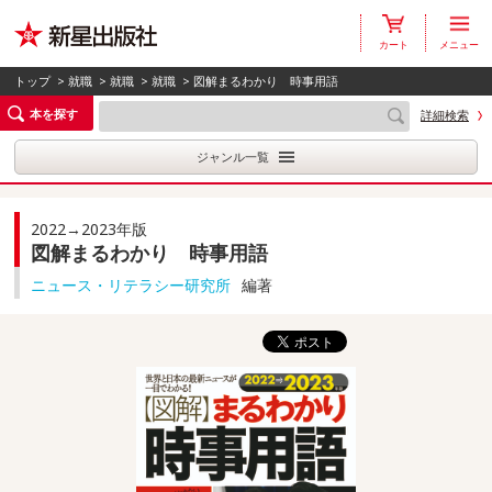
カート
メニュー
トップ
>
就職
>
就職
>
就職
> 図解まるわかり 時事用語
本を探す
詳細検索
ジャンル一覧
2022→2023年版
図解まるわかり 時事用語
ニュース・リテラシー研究所
編著