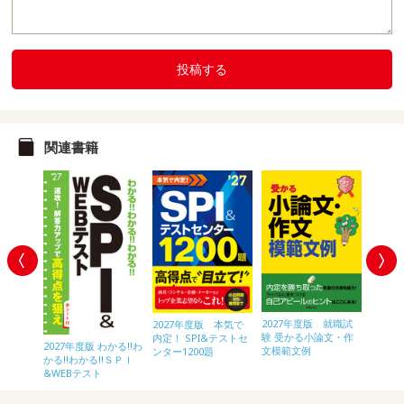
投稿する
関連書籍
2027年度版 就職試
内定プラ
2027年度版 本気で
2028
験 受かる小論文・作
作文
内定！ SPI&テストセ
内定！ 
2027年度版 わかる!!わ
文模範文例
ンター1200題
ンター1
かる!!わかる!!ＳＰＩ
&WEBテスト