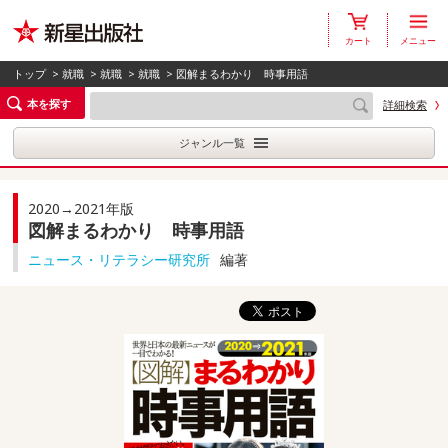
カート
メニュー
トップ
>
就職
>
就職
>
就職
> 図解まるわかり 時事用語
本を探す
詳細検索
ジャンル一覧
2020→2021年版
図解まるわかり 時事用語
ニュース・リテラシー研究所
編著