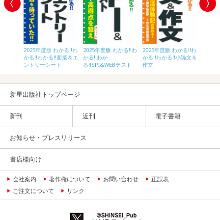
内定プラ
2025
作文
内定！
2025年度版 わかる!!わ
2025年度版 わかる!!わ
2025年度版 わかる!!わ
かる!!わかる!!面接＆エ
かる!!わか
かる!!わかる!!小論文＆
ントリーシート
る!!SPI&WEBテスト
作文
新星出版社トップページ
新刊
近刊
電子書籍
お知らせ・プレスリリース
書店様向け
会社案内
著作権について
お問い合わせ
正誤表
ご注文について
リンク