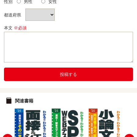
性別
男性
女性
都道府県
本文
※必須
投稿する
関連書籍