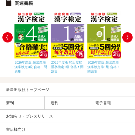
関連書籍
頻出度順
2026年度版 頻出度順
2026年度版 頻出度順
2026年度版 頻出度順
2026
合格！問
漢字検定4級 合格！問
漢字検定1級 合格！問
漢字検定準1級 合格！
漢字検
題集
題集
問題集
題集
新星出版社トップページ
新刊
近刊
電子書籍
お知らせ・プレスリリース
書店様向け