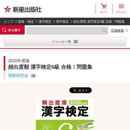
カート
メニュー
トップ
>
資格・検定
>
漢字検定
>
漢字検定
> 頻出度順 漢字検定6級 合格！問題集
本を探す
詳細検索
ジャンル一覧
2020年度版
頻出度順 漢字検定6級 合格！問題集
受験研究会
編