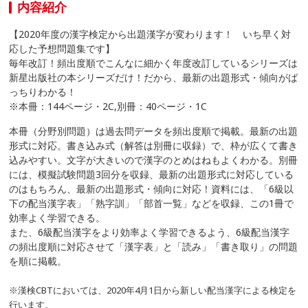
内容紹介
【2020年度の漢字検定から出題漢字が変わります！ いち早く対
応した予想問題集です】
毎年改訂！頻出度順でこんなに細かく年度改訂しているシリーズは
新星出版社の本シリーズだけ！だから、最新の出題形式・傾向がば
っちりわかる！
※本冊：144ページ・2C,別冊：40ページ・1C
本冊（分野別問題）は過去問データを頻出度順で掲載。最新の出題
形式に対応。書き込み式（解答は別冊に収録）で、枠が広くて書き
込みやすい。文字が大きいので漢字のとめはねもよくわかる。別冊
には、模擬試験問題3回分を収録、最新の出題形式に対応している
のはもちろん、最新の出題形式・傾向に対応！資料には、「6級以
下の配当漢字表」「熟字訓」「部首一覧」などを収録、この1冊で
効率よく学習できる。
また、6級配当漢字をより効率よく学習できるよう、6級配当漢字
の頻出度順に対応させて「漢字表」と「読み」「書き取り」の問題
を順に掲載。
※漢検CBTにおいては、2020年4月1日から新しい配当漢字による検定を
行います。