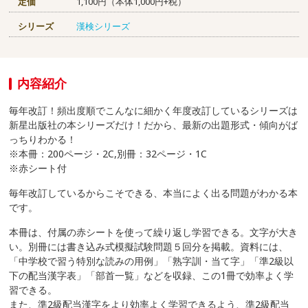
定価
1,100円（本体1,000円+税）
シリーズ
漢検シリーズ
内容紹介
毎年改訂！頻出度順でこんなに細かく年度改訂しているシリーズは
新星出版社の本シリーズだけ！だから、最新の出題形式・傾向がば
っちりわかる！
※本冊：200ページ・2C,別冊：32ページ・1C
※赤シート付
毎年改訂しているからこそできる、本当によく出る問題がわかる本
です。
本冊は、付属の赤シートを使って繰り返し学習できる。文字が大き
い。別冊には書き込み式模擬試験問題５回分を掲載。資料には、
「中学校で習う特別な読みの用例」「熟字訓・当て字」「準2級以
下の配当漢字表」「部首一覧」などを収録、この1冊で効率よく学
習できる。
また、準2級配当漢字をより効率よく学習できるよう、準2級配当