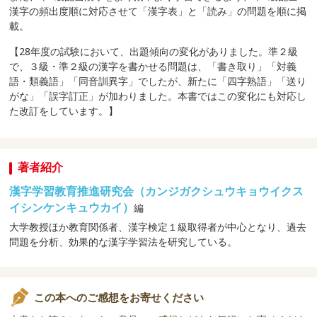
漢字の頻出度順に対応させて「漢字表」と「読み」の問題を順に掲
載。
【28年度の試験において、出題傾向の変化がありました。準２級
で、３級・準２級の漢字を書かせる問題は、「書き取り」「対義
語・類義語」「同音訓異字」でしたが、新たに「四字熟語」「送り
がな」「誤字訂正」が加わりました。本書ではこの変化にも対応し
た改訂をしています。】
著者紹介
漢字学習教育推進研究会（カンジガクシュウキョウイクス
イシンケンキュウカイ）
編
大学教授ほか教育関係者、漢字検定１級取得者が中心となり、過去
問題を分析、効果的な漢字学習法を研究している。
この本へのご感想をお寄せください