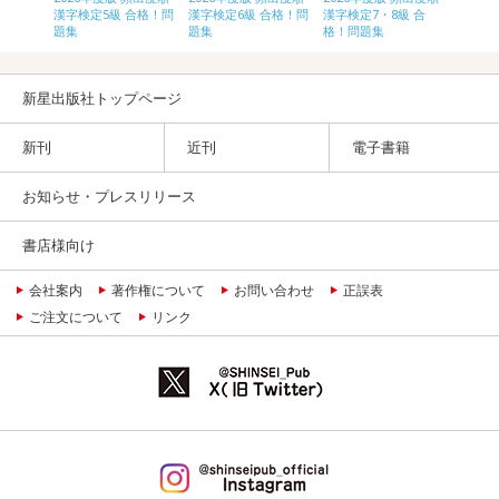
合格！問
漢字検定5級 合格！問
漢字検定6級 合格！問
漢字検定7・8級 合
漢字検
題集
題集
格！問題集
題集
新星出版社トップページ
新刊
近刊
電子書籍
お知らせ・プレスリリース
書店様向け
会社案内
著作権について
お問い合わせ
正誤表
ご注文について
リンク