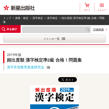
カート
メニュー
トップ
>
資格・検定
>
漢字検定
>
漢字検定
> 頻出度順 漢字検定準2級 合格！問題
集
本を探す
詳細検索
ジャンル一覧
2019年版
頻出度順 漢字検定準2級 合格！問題集
漢字学習教育推進研究会
編