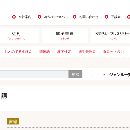
会社案内
著作権について
お問い合わせ
正誤表
おとのでるえほん
韓国語
漢字検定
衛生管理者
タロット占い
検索
ジャンル一
０講
書籍