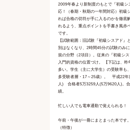
2009年春より新制度のもとで『初級
応！（春期・秋期の一年間対応）初級
れば合格の切符が手に入るのかを徹底
れるよう、重点ポイントを手書き風赤
です。
【試験範囲：旧試験『初級シスアド』と
別はなくなり、2時間45分の試験のみ
規の分野（2項目）。従来の『初級シ
入門的資格の位置づけ。 【下記は、昨
多い。学生（主に大学生）の受験率も、
多受験者層・17～25歳）。 平成22年度は応
人) 合格者5万3259人(5万9620人)
績。
忙しい人でも電車通勤で覚えられる！
午前・午後が一冊にまとまった本です
（特徴）