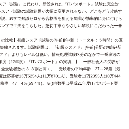
シスアド試験』に代わり、新設された『ITパスポート』試験に完全対
シスアド試験の試験範囲が大幅に変更されるなか、どこをどう攻略す
解説。独学で知識ゼロから合格圏を狙える知識が効率的に身に付けら
ペン字で工夫をこらした。懇切丁寧なやさしい解説にこだわった一冊
の比較】初級シスアド試験の[午前][午後]（トータル：５時間）の区
に短縮されます。試験範囲は、『初級シスアド』[午前]分野の知識+新
スアド』よりもレベルは低い。情報処理試験区分のなかで一番底辺の
年度（22年度）『ITパスポート』の実績。】 一般社会人の受験が
全受験者数の３.３割と高く、 受験者の平均年齢 27～28歳（最
募者13万5254人(11万8701人)、受験者11万2355人(10万444
。合格率 47．4％(59.4％)。※()内数字は平成21年度ITパスポート実
。