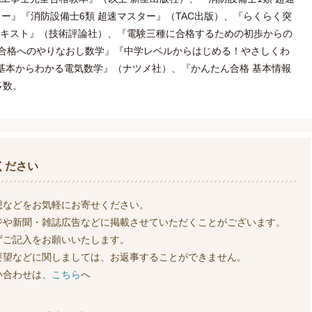
ター』『消防設備士6類 超速マスター』（TAC出版）、『らくらく突
格テキスト』（技術評論社）、『電験三種に合格するための初歩からの
 合格へのやりなおし数学』『中学レベルからはじめる！やさしくわ
基本からわかる電気数学』（ナツメ社）、『かんたん合格 基本情報
多数。
ください
想などをお気軽にお寄せください。
ジや新聞・雑誌広告などに掲載させていただくことがございます。
ずご記入をお願いいたします。
要望などに関しましては、お返事することができません。
い合わせは、
こちら
へ