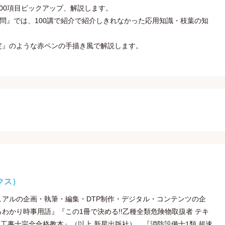
00項目ピックアップ、解説します。
0問』では、100講で紹介で紹介しきれなかった応用知識・枝葉の知
定』のような赤ペンの手描き風で解説します。
クス）
アルの企画・執筆・編集・DTP制作・デジタル・コンテンツの企
わかり時事用語』『この1冊で決める!!乙種全類危険物取扱者 テキ
気工事士完全合格教本』（以上 新星出版社）、『消防設備士1類 超速