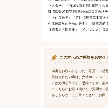
マスター』『消防設備士4類 超速マス
破 第3版 乙種第4類危険物取扱者合
しっかり数学』『第1・2種電気工事士
かる統計学のための数学』『徹底図解 
技術者過去問題集』（インプレス）等
この本へのご感想をお寄せ
本書をお読みになったご意見・ご感
投稿された内容は、弊社ホームペー
※は必須項目です。恐縮ですが、必
※こちらにお送り頂いたご質問やご
あしからず、ご了承ください。お問