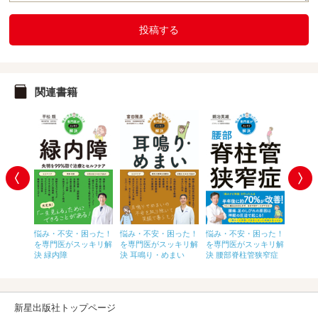
投稿する
関連書籍
改訂版
困った！
悩み・不安・困った！
悩み・不安・困った！
悩み・不安・困った！
い！ 
ッキリ解
を専門医がスッキリ解
を専門医がスッキリ解
を専門医がスッキリ解
ラでた
み
決 緑内障
決 耳鳴り・めまい
決 腰部脊柱管狭窄症
理！
新星出版社トップページ