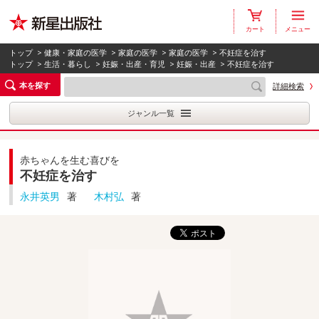
カート
メニュー
トップ
>
健康・家庭の医学
>
家庭の医学
>
家庭の医学
> 不妊症を治す
トップ
>
生活・暮らし
>
妊娠・出産・育児
>
妊娠・出産
> 不妊症を治す
本を探す
詳細検索
ジャンル一覧
赤ちゃんを生む喜びを
不妊症を治す
永井英男
著
木村弘
著