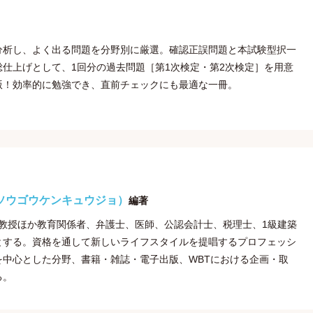
分析し、よく出る問題を分野別に厳選。確認正誤問題と本試験型択一
仕上げとして、1回分の過去問題［第1次検定・第2次検定］を用意
版！効率的に勉強でき、直前チェックにも最適な一冊。
ソウゴウケンキュウジョ）
編著
所は、大学教授ほか教育関係者、弁護士、医師、公認会計士、税理士、1級建築
とする。資格を通して新しいライフスタイルを提唱するプロフェッシ
中心とした分野、書籍・雑誌・電子出版、WBTにおける企画・取
る。