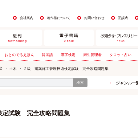
会社案内
著作権について
お問い合わせ
正誤表
おとのでるえほん
韓国語
漢字検定
衛生管理者
タロット占い
産
土木
２級 建築施工管理技術検定試験 完全攻略問題集
検索
ジャンル一
検定試験 完全攻略問題集