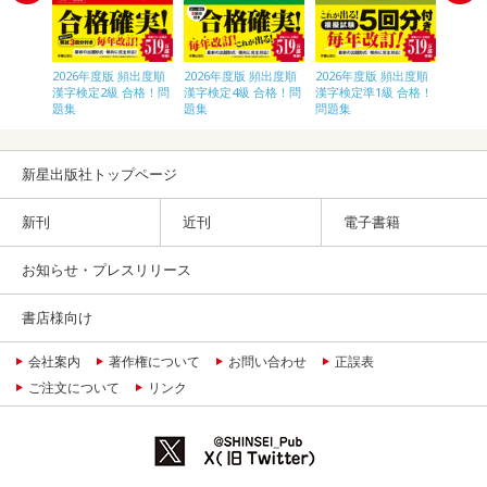
頻出度順
2026年度版 頻出度順
2026年度版 頻出度順
2026年度版 頻出度順
2026
合格！問
漢字検定2級 合格！問
漢字検定4級 合格！問
漢字検定準1級 合格！
漢字検
題集
題集
問題集
題集
新星出版社トップページ
新刊
近刊
電子書籍
お知らせ・プレスリリース
書店様向け
会社案内
著作権について
お問い合わせ
正誤表
ご注文について
リンク