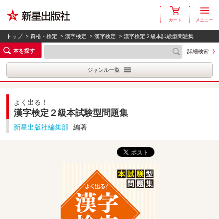
カート
メニュー
トップ
>
資格・検定
>
漢字検定
>
漢字検定
> 漢字検定２級本試験型問題集
本を探す
詳細検索
ジャンル一覧
よく出る！
漢字検定２級本試験型問題集
新星出版社編集部
編著