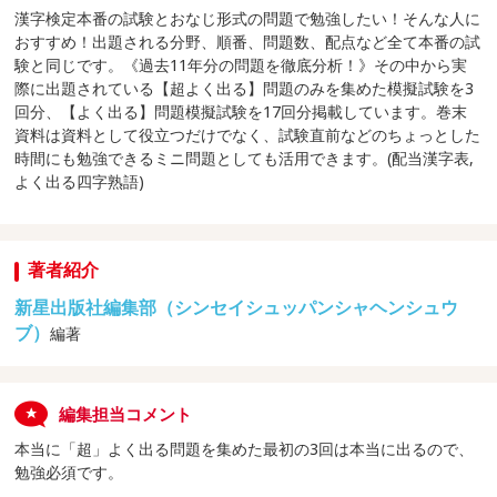
漢字検定本番の試験とおなじ形式の問題で勉強したい！そんな人に
おすすめ！出題される分野、順番、問題数、配点など全て本番の試
験と同じです。《過去11年分の問題を徹底分析！》その中から実
際に出題されている【超よく出る】問題のみを集めた模擬試験を3
回分、【よく出る】問題模擬試験を17回分掲載しています。巻末
資料は資料として役立つだけでなく、試験直前などのちょっとした
時間にも勉強できるミニ問題としても活用できます。(配当漢字表,
よく出る四字熟語)
著者紹介
新星出版社編集部（シンセイシュッパンシャヘンシュウ
ブ）
編著
編集担当コメント
本当に「超」よく出る問題を集めた最初の3回は本当に出るので、
勉強必須です。