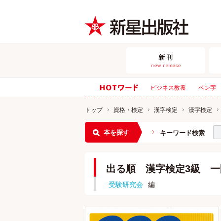
ビジネス教養
ペン字
トップ
資格・検定
漢字検定
漢字検定
本を探す
キーワード検索
出る順 漢字検定3級 
受験研究会
編