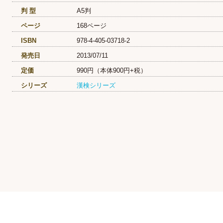
判 型
A5判
ページ
168ページ
ISBN
978-4-405-03718-2
発売日
2013/07/11
定価
990円（本体900円+税）
シリーズ
漢検シリーズ