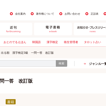
会社案内
著作権について
お問い合わせ
正誤表
おとのでるえほん
韓国語
漢字検定
衛生管理者
タロット占い
出る順 漢字検定3級 一問一答 改訂版
検索
ジャンル一
一問一答 改訂版
書籍