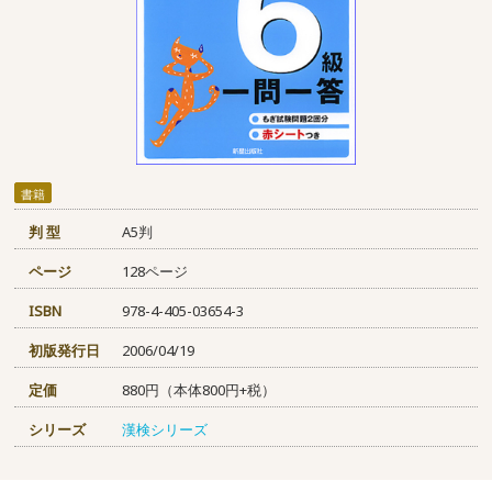
書籍
判 型
A5判
ページ
128ページ
ISBN
978-4-405-03654-3
初版発行日
2006/04/19
定価
880円（本体800円+税）
シリーズ
漢検シリーズ