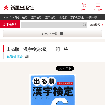
カート
メニュー
トップ
>
資格・検定
>
漢字検定
>
漢字検定
> 出る順 漢字検定6級 一問一答
本を探す
詳細検索
ジャンル一覧
出る順 漢字検定6級 一問一答
受験研究会
編