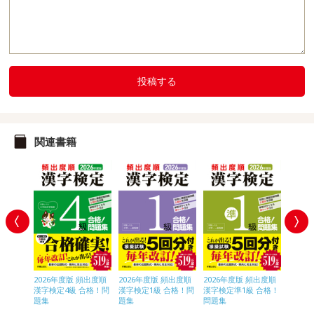
投稿する
関連書籍
頻出度順
2026年度版 頻出度順
2026年度版 頻出度順
2026年度版 頻出度順
2026
合格！問
漢字検定4級 合格！問
漢字検定1級 合格！問
漢字検定準1級 合格！
漢字検
題集
題集
問題集
題集