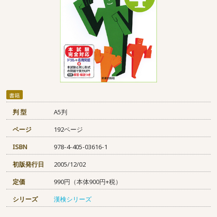
書籍
判 型
A5判
ページ
192ページ
ISBN
978-4-405-03616-1
初版発行日
2005/12/02
定価
990円（本体900円+税）
シリーズ
漢検シリーズ