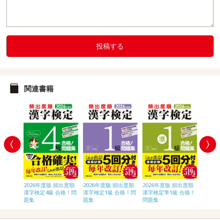
投稿する
関連書籍
頻出度順
2026年度版 頻出度順
2026年度版 頻出度順
2026年度版 頻出度順
2026
合格！問
漢字検定4級 合格！問
漢字検定1級 合格！問
漢字検定準1級 合格！
漢字検
題集
題集
問題集
題集