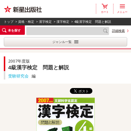
カート
メニュー
トップ
>
資格・検定
>
漢字検定
>
漢字検定
> 4級漢字検定 問題と解説
本を探す
詳細検索
ジャンル一覧
2007年度版
4級漢字検定 問題と解説
受験研究会
編