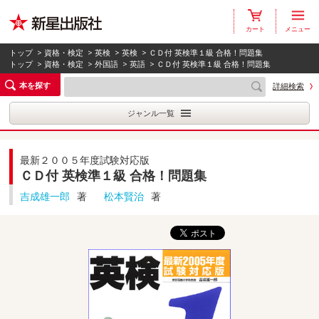
カート
メニュー
トップ
>
資格・検定
>
英検
>
英検
> ＣＤ付 英検準１級 合格！問題集
トップ
>
資格・検定
>
外国語
>
英語
> ＣＤ付 英検準１級 合格！問題集
本を探す
詳細検索
ジャンル一覧
最新２００５年度試験対応版
ＣＤ付 英検準１級 合格！問題集
吉成雄一郎
著
松本賢治
著