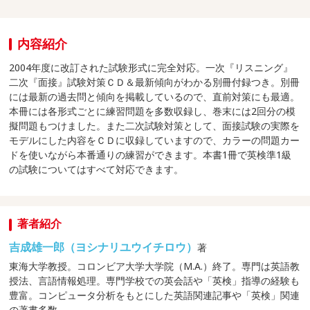
内容紹介
2004年度に改訂された試験形式に完全対応。一次『リスニング』
二次『面接』試験対策ＣＤ＆最新傾向がわかる別冊付録つき。別冊
には最新の過去問と傾向を掲載しているので、直前対策にも最適。
本冊には各形式ごとに練習問題を多数収録し、巻末には2回分の模
擬問題もつけました。また二次試験対策として、面接試験の実際を
モデルにした内容をＣＤに収録していますので、カラーの問題カー
ドを使いながら本番通りの練習ができます。本書1冊で英検準1級
の試験についてはすべて対応できます。
著者紹介
吉成雄一郎（ヨシナリユウイチロウ）
著
東海大学教授。コロンビア大学大学院（M.A.）終了。専門は英語教
授法、言語情報処理。専門学校での英会話や「英検」指導の経験も
豊富。コンピュータ分析をもとにした英語関連記事や「英検」関連
の著書多数。