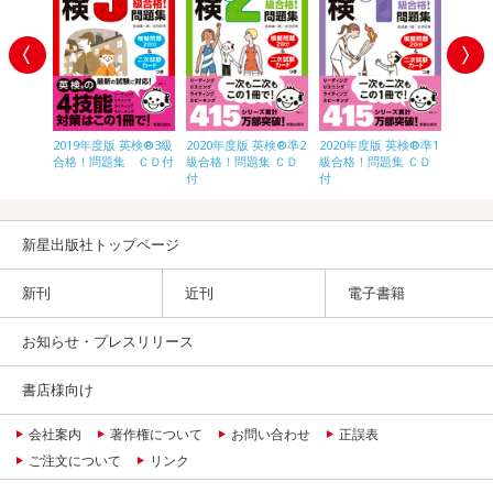
英検®3級
2019年度版 英検®3級
2020年度版 英検®準2
2020年度版 英検®準1
2020
ＣＤ付
合格！問題集 ＣＤ付
級合格！問題集 ＣＤ
級合格！問題集 ＣＤ
合格！
付
付
新星出版社トップページ
新刊
近刊
電子書籍
お知らせ・プレスリリース
書店様向け
会社案内
著作権について
お問い合わせ
正誤表
ご注文について
リンク