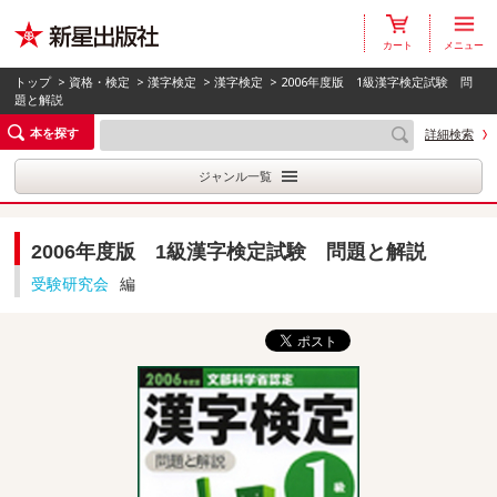
カート
メニュー
トップ
>
資格・検定
>
漢字検定
>
漢字検定
> 2006年度版 1級漢字検定試験 問
題と解説
本を探す
詳細検索
ジャンル一覧
2006年度版 1級漢字検定試験 問題と解説
受験研究会
編