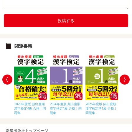
投稿する
関連書籍
頻出度順
2026年度版 頻出度順
2026年度版 頻出度順
2026年度版 頻出度順
2026
合格！問
漢字検定4級 合格！問
漢字検定1級 合格！問
漢字検定準1級 合格！
漢字検
題集
題集
問題集
題集
新星出版社トップページ