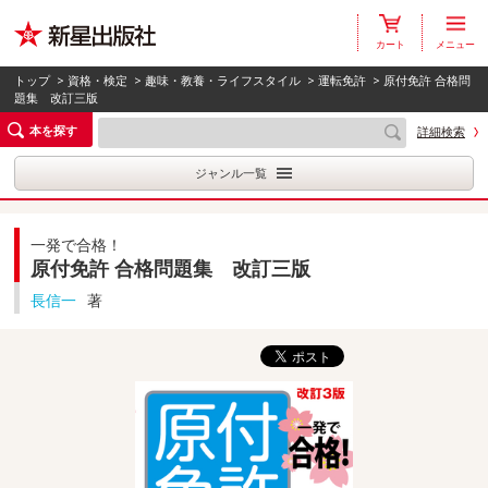
カート
メニュー
トップ
>
資格・検定
>
趣味・教養・ライフスタイル
>
運転免許
> 原付免許 合格問
題集 改訂三版
本を探す
詳細検索
ジャンル一覧
一発で合格！
原付免許 合格問題集 改訂三版
長信一
著