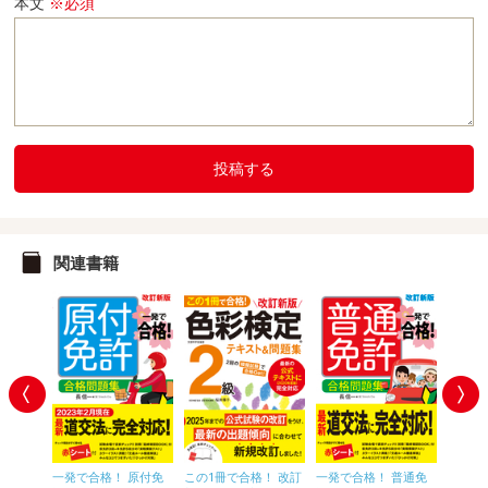
本文
※必須
投稿する
関連書籍
！ 改訂
一発で合格！ 原付免
この1冊で合格！ 改訂
一発で合格！ 普通免
この1