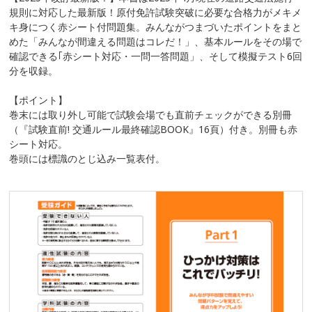
規則に対応した最新版！原付免許試験突破に必要な合格力がメキメ
キ身につく赤シート付問題集。みんながつまづいたポイントをまと
めた「みんなが間違える問題はコレだ！」、基本ルールをその場で
確認できる｢赤シート対応・一問一答問題」、そして模擬テスト6回
分を収録。
【ポイント】
巻末には取り外し可能で試験会場でも直前チェックができる別冊
（『試験直前! 交通ルール最終確認BOOK』16頁）付き。別冊も赤
シート対応。
巻頭には標識のとじ込み一覧表付。