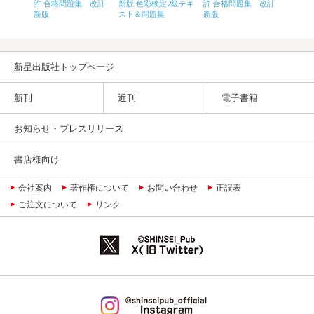
3級テキ
許 合格問題集 改訂
新版 色彩検定2級テキ
許 合格問題集 改訂
版 色
新版
スト＆問題集
新版
ト＆問題
改訂・
新星出版社トップページ
新刊
近刊
電子書籍
お知らせ・プレスリリース
書店様向け
会社案内
著作権について
お問い合わせ
正誤表
ご注文について
リンク