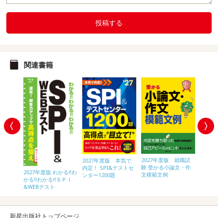
投稿する
関連書籍
2027年度版 就職試
内定プラ
2027年度版 本気で
2028
験 受かる小論文・作
作文
内定！ SPI&テストセ
内定！ 
2027年度版 わかる!!わ
文模範文例
ンター1200題
ンター1
かる!!わかる!!ＳＰＩ
&WEBテスト
新星出版社トップページ