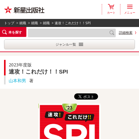
カート
メニュー
トップ
>
就職
>
就職
>
就職
> 速攻！これだけ！！SPI
本を探す
詳細検索
ジャンル一覧
2023年度版
速攻！これだけ！！SPI
山本和男
著