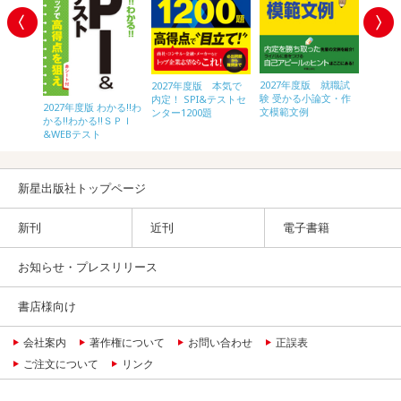
2027年度版 就職試
内定プラ
2027年度版 本気で
2028
験 受かる小論文・作
作文
内定！ SPI&テストセ
内定！ 
2027年度版 わかる!!わ
文模範文例
ンター1200題
ンター1
かる!!わかる!!ＳＰＩ
&WEBテスト
新星出版社トップページ
新刊
近刊
電子書籍
お知らせ・プレスリリース
書店様向け
会社案内
著作権について
お問い合わせ
正誤表
ご注文について
リンク