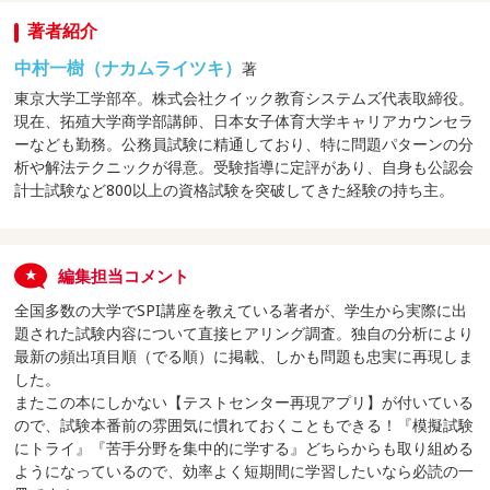
著者紹介
中村一樹（ナカムライツキ）
著
東京大学工学部卒。株式会社クイック教育システムズ代表取締役。
現在、拓殖大学商学部講師、日本女子体育大学キャリアカウンセラ
ーなども勤務。公務員試験に精通しており、特に問題パターンの分
析や解法テクニックが得意。受験指導に定評があり、自身も公認会
計士試験など800以上の資格試験を突破してきた経験の持ち主。
編集担当コメント
全国多数の大学でSPI講座を教えている著者が、学生から実際に出
題された試験内容について直接ヒアリング調査。独自の分析により
最新の頻出項目順（でる順）に掲載、しかも問題も忠実に再現しま
した。
またこの本にしかない【テストセンター再現アプリ】が付いている
ので、試験本番前の雰囲気に慣れておくこともできる！『模擬試験
にトライ』『苦手分野を集中的に学する』どちらからも取り組める
ようになっているので、効率よく短期間に学習したいなら必読の一