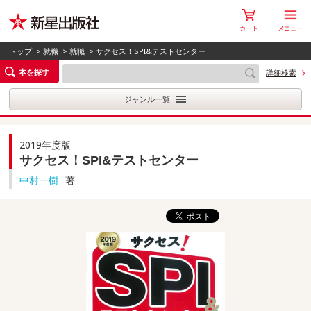
カート
メニュー
トップ
>
就職
>
就職
> サクセス！SPI&テストセンター
本を探す
詳細検索
ジャンル一覧
2019年度版
サクセス！SPI&テストセンター
中村一樹
著