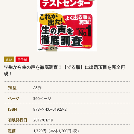
書籍
電子版
学生から生の声を徹底調査！【でる順】に出題項目を完全再
現！
判 型
A5判
ページ
360ページ
ISBN
978-4-405-01923-2
初版発行日
2017/01/19
定価
1,320円（本体1,200円+税）