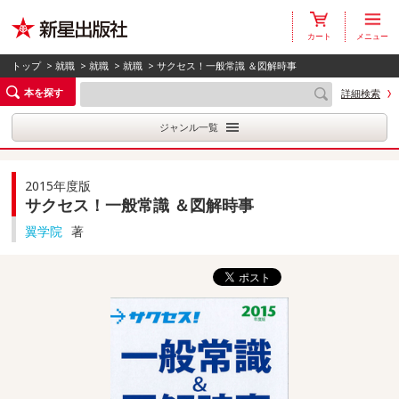
カート
メニュー
トップ
>
就職
>
就職
>
就職
> サクセス！一般常識 ＆図解時事
本を探す
詳細検索
ジャンル一覧
2015年度版
サクセス！一般常識 ＆図解時事
翼学院
著