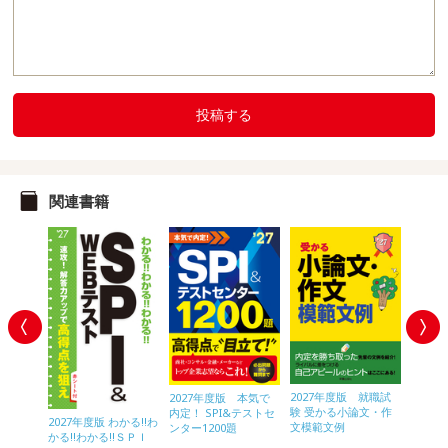
投稿する
関連書籍
2027年度版 就職試
内定プラ
2027年度版 本気で
2028
験 受かる小論文・作
作文
内定！ SPI&テストセ
内定！ 
2027年度版 わかる!!わ
文模範文例
ンター1200題
ンター1
かる!!わかる!!ＳＰＩ