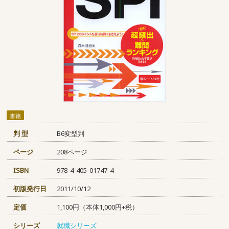
書籍
判 型
B6変型判
ページ
208ページ
ISBN
978-4-405-01747-4
初版発行日
2011/10/12
定価
1,100円（本体1,000円+税）
シリーズ
就職シリーズ