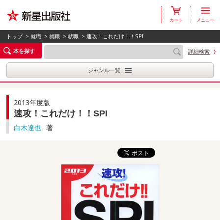
カート
メニュー
トップ
>
就職
>
就職
>
就職
> 速攻！これだけ！！SPI
本を探す
詳細検索
ジャンル一覧
2013年度版
速攻！これだけ！！SPI
白木達也
著