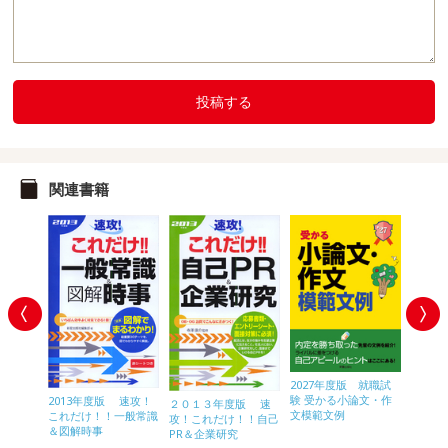
投稿する
関連書籍
2027年度版 就職試
2027
験 受かる小論文・作
内定！ 
2013年度版 速攻！
２０１３年度版 速
かる!!わ
文模範文例
ンター1
これだけ！！一般常識
攻！これだけ！！自己
!ＳＰＩ
＆図解時事
PR＆企業研究