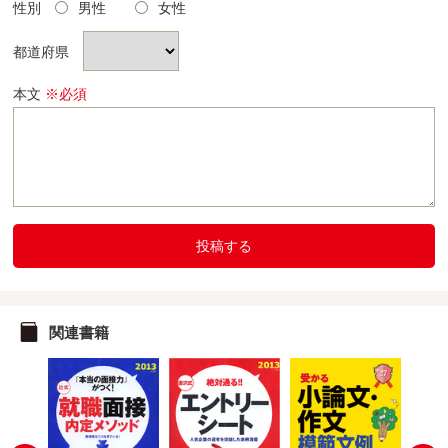
性別
男性
女性
都道府県
本文
※必須
投稿する
関連書籍