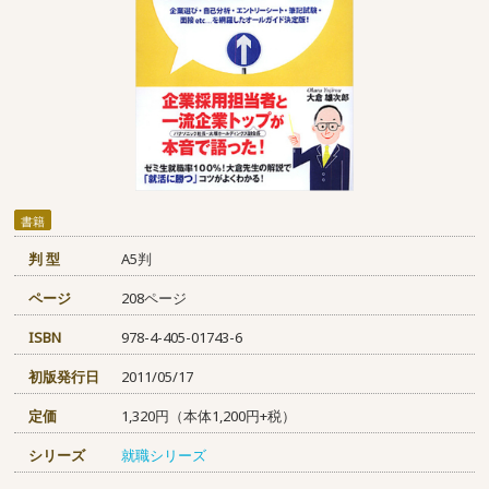
書籍
判 型
A5判
ページ
208ページ
ISBN
978-4-405-01743-6
初版発行日
2011/05/17
定価
1,320円（本体1,200円+税）
シリーズ
就職シリーズ