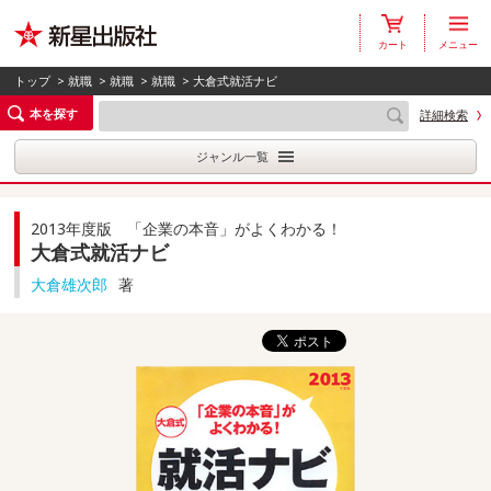
カート
メニュー
トップ
>
就職
>
就職
>
就職
> 大倉式就活ナビ
本を探す
詳細検索
ジャンル一覧
2013年度版 「企業の本音」がよくわかる！
大倉式就活ナビ
大倉雄次郎
著