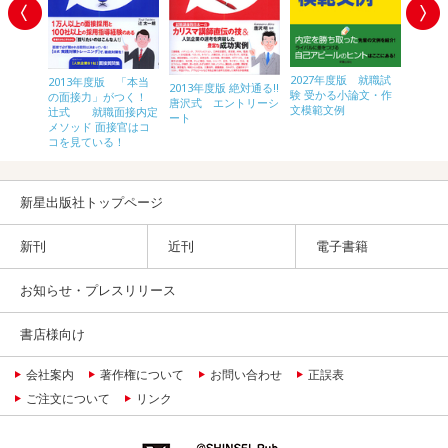
2027年度版 就職試
2027
2013年度版 「本当
2013年度版 絶対通る!!
験 受かる小論文・作
内定！ 
の面接力」がつく！
唐沢式 エントリーシ
かる!!わ
文模範文例
ンター1
辻式 就職面接内定
ート
!ＳＰＩ
メソッド 面接官はコ
コを見ている！
新星出版社トップページ
新刊
近刊
電子書籍
お知らせ・プレスリリース
書店様向け
会社案内
著作権について
お問い合わせ
正誤表
ご注文について
リンク