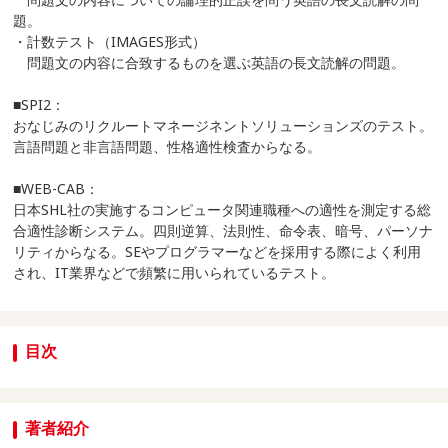
題。
・計数テスト（IMAGES形式）
問題文の内容に合致するものを選ぶ英語の長文読解の問題。
■SPI2：
おなじみのリクルートマネージネントソリューションズのテスト。
言語問題と非言語問題、性格適性検査からなる。
■WEB-CAB：
日本SHL社の実施するコンピュータ関連職種への適性を測定する総
合適性診断システム。四則逆算、法則性、命令表、暗号、パーソナ
リティからなる。SEやプログラマーなどを採用する際によく利用
され、IT業界などで頻繁に用いられているテスト。
目次
著者紹介