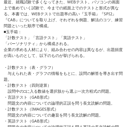
最近、就職試験で多くなってきた、WEBテスト。パソコンの画面
上で進めていく試験で、今までの紙面上でのテストと形式が異な
る。本書では、WEBテストで出題率の高い『玉手箱』『SPI2』
『CAB』についてを取り上げ、それぞれを例題、解法のコツ、練習
問題といった順序で構成。
■玉手箱：
「計数テスト」「言語テスト」「英語テスト」
「パーソナリティ」から構成される。
企業の求める人材により、組み合わせの内容は異なるが、出題頻度
が高いものとして、以下のものが挙げられる。
・計数テスト（表・グラフ）
与えられた表・グラフの情報をもとに、設問の解答を導き出す問
題。
・計数テスト（四則逆算）
設問中の□に入る数値を選択肢から選ぶ一次方程式の問題。
・言語テスト（GAB形式）
問題文の内容についての論理的正誤を問う長文読解の問題。
・計数テスト（IMAGES形式）
問題文の内容についての趣旨を問う長文読解の問題。
・英語テスト（GAB形式）
問題文の内容についての論理的正誤を問う英語の長文読解の問