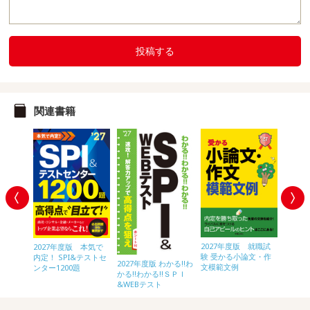
投稿する
関連書籍
2027年度版 就職試
内定プラ
2027年度版 本気で
2028
験 受かる小論文・作
作文
内定！ SPI&テストセ
内定！ 
2027年度版 わかる!!わ
文模範文例
ンター1200題
ンター1
かる!!わかる!!ＳＰＩ
&WEBテスト