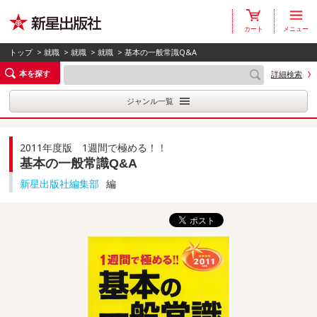
カート
メニュー
トップ
>
就職
>
就職
>
就職
> 基本の一般常識Q&A
本を探す
詳細検索
ジャンル一覧
2011年度版 1週間で極める！！
基本の一般常識Q&A
新星出版社編集部
編