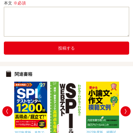
本文
※必須
投稿する
関連書籍
2027年度版 就職試
内定プラ
2027年度版 本気で
2028