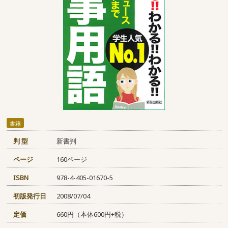
書籍
判 型
新書判
ページ
160ページ
ISBN
978-4-405-01670-5
初版発行日
2008/07/04
定価
660円（本体600円+税）