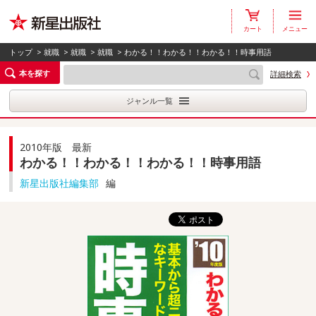
カート
メニュー
トップ
>
就職
>
就職
>
就職
> わかる！！わかる！！わかる！！時事用語
本を探す
詳細検索
ジャンル一覧
2010年版 最新
わかる！！わかる！！わかる！！時事用語
新星出版社編集部
編