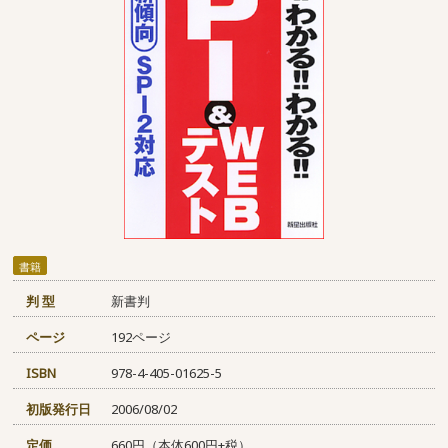
書籍
判 型
新書判
ページ
192ページ
ISBN
978-4-405-01625-5
初版発行日
2006/08/02
定価
660円（本体600円+税）