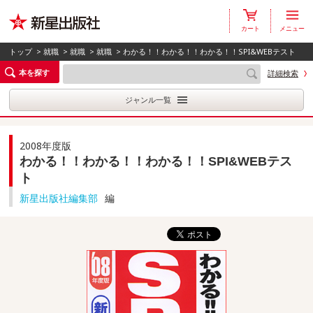
カート
メニュー
トップ
>
就職
>
就職
>
就職
> わかる！！わかる！！わかる！！SPI&WEBテスト
本を探す
詳細検索
ジャンル一覧
2008年度版
わかる！！わかる！！わかる！！SPI&WEBテス
ト
新星出版社編集部
編