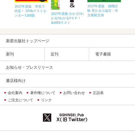
2027年度版 就職試
内定プラ
2027年度版 本気で
2028
験 受かる小論文・作
作文
内定！ SPI&テストセ
内定！ 
2027年度版 わかる!!わ
文模範文例
ンター1200題
ンター1
かる!!わかる!!ＳＰＩ
&WEBテスト
新星出版社トップページ
新刊
近刊
電子書籍
お知らせ・プレスリリース
書店様向け
会社案内
著作権について
お問い合わせ
正誤表
ご注文について
リンク