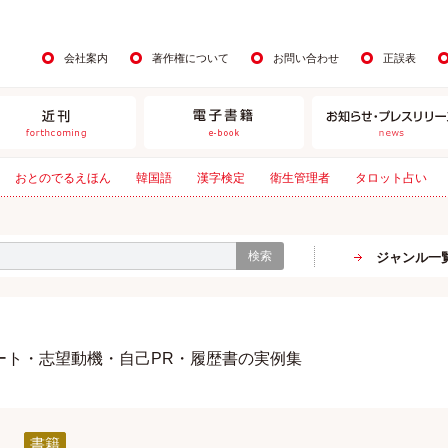
会社案内
著作権について
お問い合わせ
正誤表
おとのでるえほん
韓国語
漢字検定
衛生管理者
タロット占い
検索
ジャンル一
ート・志望動機・自己PR・履歴書の実例集
書籍