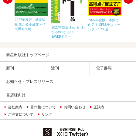
2027年度版 就職試
 本気で
2027年度版 本気で
2027
験 受かる小論文・作
テストセ
内定！ SPI&テストセ
ス 小
2027年度版 わかる!!わ
文模範文例
ンター1200題
かる!!わかる!!ＳＰＩ
&WEBテスト
新星出版社トップページ
新刊
近刊
電子書籍
お知らせ・プレスリリース
書店様向け
会社案内
著作権について
お問い合わせ
正誤表
ご注文について
リンク