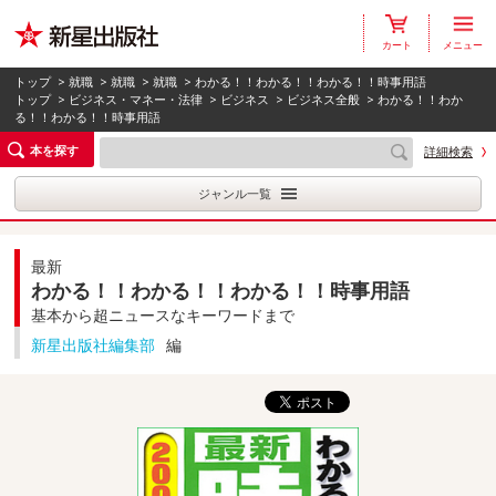
カート
メニュー
トップ
>
就職
>
就職
>
就職
> わかる！！わかる！！わかる！！時事用語
トップ
>
ビジネス・マネー・法律
>
ビジネス
>
ビジネス全般
> わかる！！わか
る！！わかる！！時事用語
本を探す
詳細検索
ジャンル一覧
最新
わかる！！わかる！！わかる！！時事用語
基本から超ニュースなキーワードまで
新星出版社編集部
編