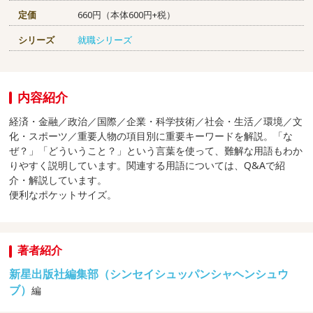
定価
660円（本体600円+税）
シリーズ
就職シリーズ
内容紹介
経済・金融／政治／国際／企業・科学技術／社会・生活／環境／文
化・スポーツ／重要人物の項目別に重要キーワードを解説。「な
ぜ？」「どういうこと？」という言葉を使って、難解な用語もわか
りやすく説明しています。関連する用語については、Q&Aで紹
介・解説しています。
便利なポケットサイズ。
著者紹介
新星出版社編集部（シンセイシュッパンシャヘンシュウ
ブ）
編