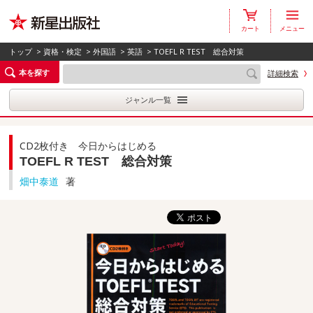
カート
メニュー
トップ
>
資格・検定
>
外国語
>
英語
> TOEFL R TEST 総合対策
本を探す
詳細検索
ジャンル一覧
CD2枚付き 今日からはじめる
TOEFL R TEST 総合対策
畑中泰道
著