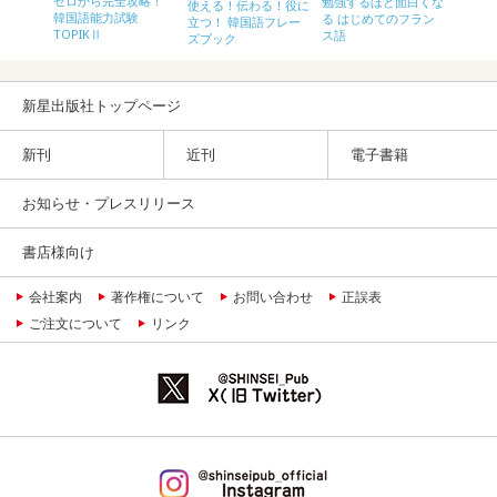
入門 書
ゼロから完全攻略！
勉強するほど面白くな
ゼロか
使える！伝わる！役に
グルノー
韓国語能力試験
る はじめてのフラン
韓国語
立つ！ 韓国語フレー
TOPIKⅡ
ス語
TOPIK
ズブック
新星出版社トップページ
新刊
近刊
電子書籍
お知らせ・プレスリリース
書店様向け
会社案内
著作権について
お問い合わせ
正誤表
ご注文について
リンク