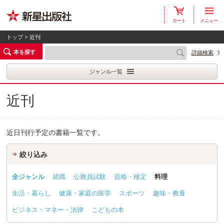
カート
メニュー
トップ
> 近刊
本を探す
詳細検索
ジャンル一覧
近刊
近日刊行予定の書籍一覧です。
絞り込み
全ジャンル
就職
公務員試験
資格・検定
料理
生活・暮らし
健康・家庭の医学
スポーツ
趣味・教養
ビジネス・マネー・法律
こどもの本