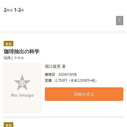
2
1-2
件中
件
1
書籍
珈琲抽出の科学
知識とスキル
堀口俊英 著
発売日
2026/10/08
定価
2,750円（本体2,500円+税）
詳細を見る
書籍