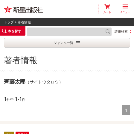
カート
メニュー
トップ
> 著者情報
本を探す
詳細検索
ジャンル一覧
著者情報
齊藤太郎
（サイトウタロウ）
1
1-1
件中
件
1