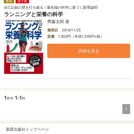
書籍
電子版
自己記録の壁を打ち破る！最先端の科学に基づく新理論85
ランニングと栄養の科学
齊藤太郎 著
発売日
2016/11/25
定価
1,650円（本体1,500円+税）
詳細を見る
1
1-1
件中
件
1
新星出版社トップページ