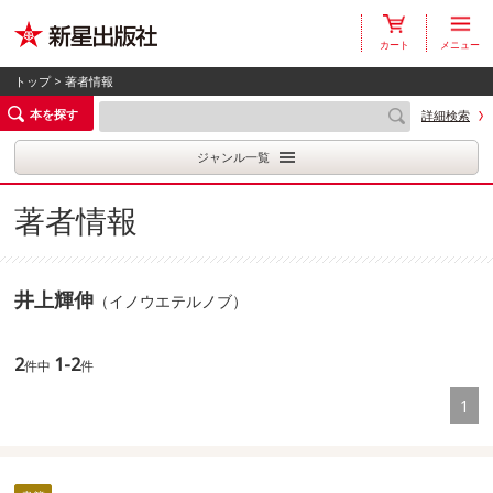
カート
メニュー
トップ
> 著者情報
本を探す
詳細検索
ジャンル一覧
著者情報
井上輝伸
（イノウエテルノブ）
2
1-2
件中
件
1