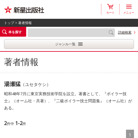
カート
メニュー
トップ
> 著者情報
本を探す
詳細検索
ジャンル一覧
著者情報
湯瀬猛
（ユセタケシ）
昭和48年7月に東京実務技術学院を設立。著書として、『ボイラー技
士』（オーム社・共著）、『二級ボイラー技士問題集』（オーム社）が
ある。
2
1-2
件中
件
1