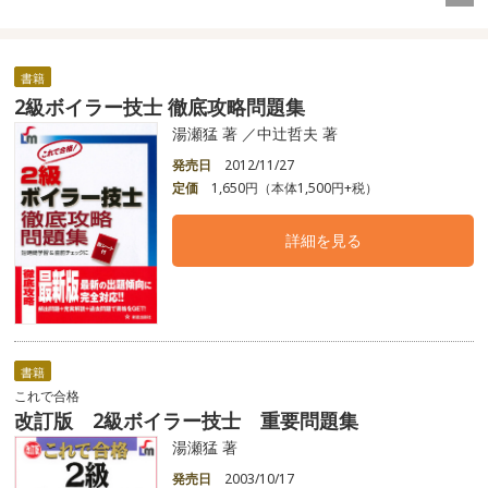
書籍
2級ボイラー技士 徹底攻略問題集
湯瀬猛 著 ／中辻哲夫 著
発売日
2012/11/27
定価
1,650円（本体1,500円+税）
詳細を見る
書籍
これで合格
改訂版 2級ボイラー技士 重要問題集
湯瀬猛 著
発売日
2003/10/17