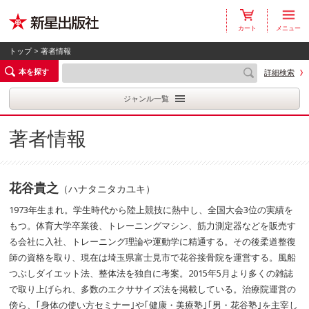
カート
メニュー
トップ
> 著者情報
本を探す
詳細検索
ジャンル一覧
著者情報
花谷貴之
（ハナタニタカユキ）
1973年生まれ。学生時代から陸上競技に熱中し、全国大会3位の実績を
もつ。体育大学卒業後、トレーニングマシン、筋力測定器などを販売す
る会社に入社、トレーニング理論や運動学に精通する。その後柔道整復
師の資格を取り、現在は埼玉県富士見市で花谷接骨院を運営する。風船
つぶしダイエット法、整体法を独自に考案。2015年5月より多くの雑誌
で取り上げられ、多数のエクササイズ法を掲載している。治療院運営の
傍ら、｢身体の使い方セミナー｣や｢健康・美療塾｣｢男・花谷塾｣を主宰し