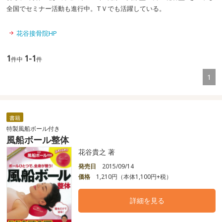
全国でセミナー活動も進行中。TＶでも活躍している。
花谷接骨院HP
1
1-1
件中
件
1
書籍
特製風船ボール付き
風船ボール整体
花谷貴之 著
発売日
2015/09/14
価格
1,210円（本体1,100円+税）
詳細を見る