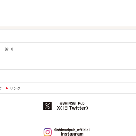
近刊
て
リンク