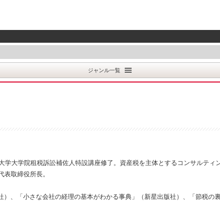
ジャンル一覧
塾大学大学院租税訴訟補佐人特設講座修了。資産税を主体とするコンサルティ
代表取締役所長。
社）、「小さな会社の経理の基本がわかる事典」（新星出版社）、「節税の裏