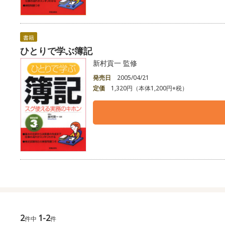
書籍
ひとりで学ぶ簿記
新村貢一 監修
発売日
2005/04/21
定価
1,320円（本体1,200円+税）
2
1-2
件中
件