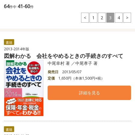
64
41-60
件中
件
<
1
2
3
4
>
書籍
2013-2014年版
図解わかる 会社をやめるときの手続きのすべて
中尾幸村 著 ／中尾孝子 著
発売日
2013/05/07
定価
1,650円（本体1,500円+税）
詳細を見る
書籍