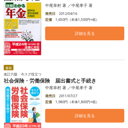
中尾幸村 著 ／中尾孝子 著
発売日
2012/04/16
定価
1,650円（本体1,500円+税）
詳細を見る
書籍
改訂六版 今スグ役立つ
社会保険・労働保険 届出書式と手続き
中尾幸村 著 ／中尾孝子 著
発売日
2011/07/27
定価
1,980円（本体1,800円+税）
詳細を見る