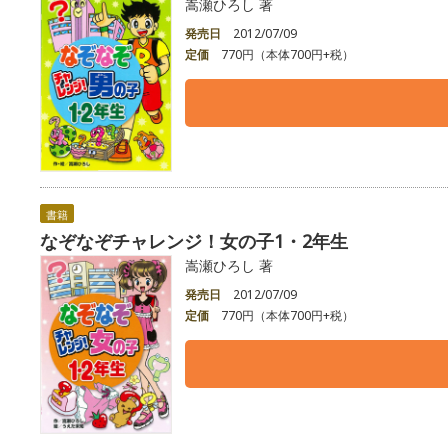
嵩瀬ひろし 著
発売日
2012/07/09
定価
770円（本体700円+税）
書籍
なぞなぞチャレンジ！女の子1・2年生
嵩瀬ひろし 著
発売日
2012/07/09
定価
770円（本体700円+税）