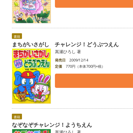
書籍
まちがいさがし チャレンジ！どうぶつえん
嵩瀬ひろし 著
発売日
2009/12/14
定価
770円（本体700円+税）
書籍
なぞなぞチャレンジ！ようちえん
嵩瀬ひろし 著