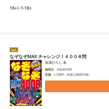
13
1-13
件中
件
書籍
なぞなぞMAX チャレンジ！４００８問
嵩瀬ひろし 著
発売日
2024/07/01
定価
1,100円（本体1,000円+税）