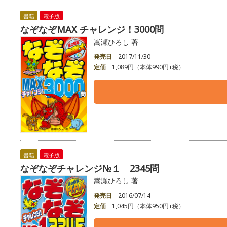
書籍
電子版
なぞなぞMAX チャレンジ！3000問
嵩瀬ひろし 著
発売日
2017/11/30
定価
1,089円（本体990円+税）
書籍
電子版
なぞなぞチャレンジ№１ 2345問
嵩瀬ひろし 著
発売日
2016/07/14
定価
1,045円（本体950円+税）