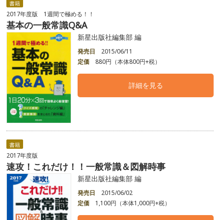
書籍
2017年度版 1週間で極める！！
基本の一般常識Q&A
新星出版社編集部 編
発売日
2015/06/11
定価
880円（本体800円+税）
詳細を見る
書籍
2017年度版
速攻！これだけ！！一般常識＆図解時事
新星出版社編集部 編
発売日
2015/06/02
定価
1,100円（本体1,000円+税）