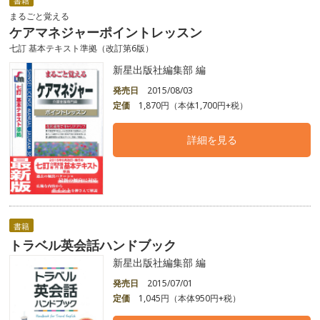
書籍
まるごと覚える
ケアマネジャーポイントレッスン
七訂 基本テキスト準拠（改訂第6版）
新星出版社編集部 編
発売日
2015/08/03
定価
1,870円（本体1,700円+税）
詳細を見る
書籍
トラベル英会話ハンドブック
新星出版社編集部 編
発売日
2015/07/01
定価
1,045円（本体950円+税）