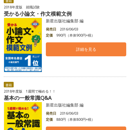
書籍
2018年度版 就職試験
受かる小論文・作文模範文例
新星出版社編集部 編
発売日
2016/06/03
定価
990円（本体900円+税）
詳細を見る
書籍
2018年度版 1週間で極める！！
基本の一般常識Q&A
新星出版社編集部 編
発売日
2016/06/03
定価
880円（本体800円+税）