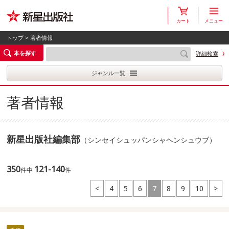
カート
メニュー
トップ
> 著者情報
本を探す
詳細検索
ジャンル一覧
著者情報
新星出版社編集部
（シンセイシュッパンシャヘンシュウブ）
350
121-140
件中
件
<
4
5
6
7
8
9
10
>