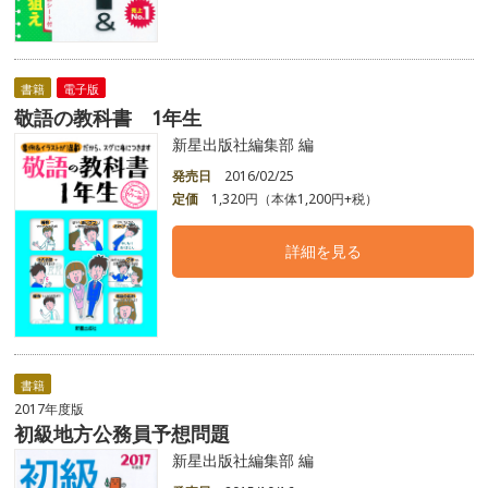
書籍
電子版
敬語の教科書 1年生
新星出版社編集部 編
発売日
2016/02/25
定価
1,320円（本体1,200円+税）
詳細を見る
書籍
2017年度版
初級地方公務員予想問題
新星出版社編集部 編