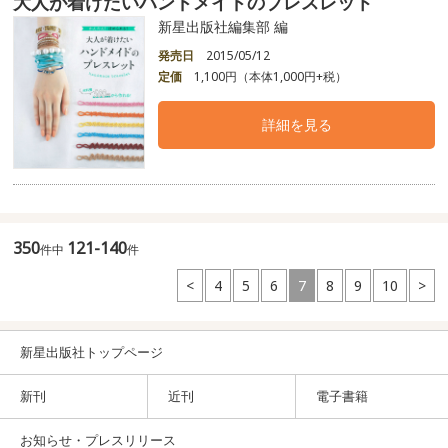
大人が着けたいハンドメイドのブレスレット
新星出版社編集部 編
発売日
2015/05/12
定価
1,100円（本体1,000円+税）
詳細を見る
350
121-140
件中
件
<
4
5
6
7
8
9
10
>
新星出版社トップページ
新刊
近刊
電子書籍
お知らせ・プレスリリース