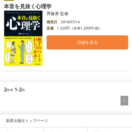
本音を見抜く心理学
齊藤勇 監修
発売日
2016/07/14
定価
1,320円（本体1,200円+税）
詳細を見る
2
1-2
件中
件
1
新星出版社トップページ