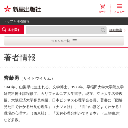
カート
メニュー
トップ
> 著者情報
本を探す
詳細検索
ジャンル一覧
著者情報
齊藤勇
（サイトウイサム）
1943年、山梨県に生まれる。文学博士。1972年、早稲田大学大学院文学
研究科博士課程修了。カリフォルニア大学留学。現在、立正大学名誉教
授、大阪経済大学客員教授、日本ビジネス心理学会会長。著書に『図解
見た目でわかる外見心理学』（ナツメ社）、『面白いほどよくわかる！
職場の心理学』（西東社）、『図解心理分析ができる本』（三笠書房）
など多数。