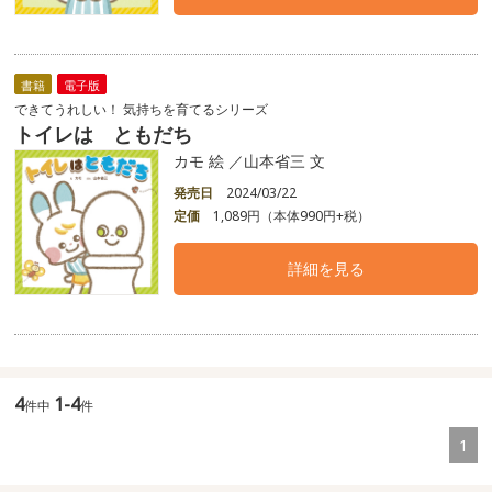
書籍
電子版
できてうれしい！ 気持ちを育てるシリーズ
トイレは ともだち
カモ 絵 ／山本省三 文
発売日
2024/03/22
定価
1,089円（本体990円+税）
詳細を見る
4
1-4
件中
件
1