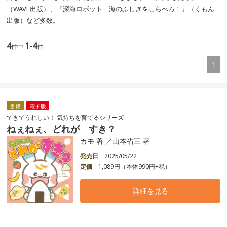
（WAVE出版）、『深海ロボット 海のふしぎをしらべろ！』（くもん
出版）など多数。
4
1-4
件中
件
1
書籍
電子版
できてうれしい！ 気持ちを育てるシリーズ
ねぇねぇ、どれが すき？
カモ 著 ／山本省三 著
発売日
2025/05/22
定価
1,089円（本体990円+税）
詳細を見る