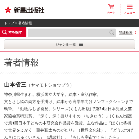
カート
メニュー
トップ
> 著者情報
本を探す
詳細検索
ジャンル一覧
著者情報
山本省三
（ヤマモトショウゾウ）
神奈川県生まれ。横浜国立大学卒。絵本・童話作家。
文とさし絵の両方を手掛け、絵本から高学年向けノンフィクションまで
執筆。「動物ふしぎ発見」シリーズ(くもん出版)で第34回日本児童文芸
家協会賞特別賞、『深く、深く掘りすすめ!〈ちきゅう〉』(くもん出版)
で第1回日本子どもの本研究会作品賞を受賞。主な作品に『ぼくは将棋
で世界をえがく 藤井聡太ものがたり』（世界文化社）、『どうぶつげ
んきにじゅういさん』（講談社）、『もしも宇宙でくらしたら』