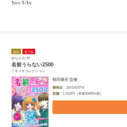
1
1-1
件中
件
書籍
電子版
めちゃカワ!!
名前うらない2500
トキメキコレクション
植田健吾 監修
発売日
2015/07/16
定価
1,023円（本体930円+税）