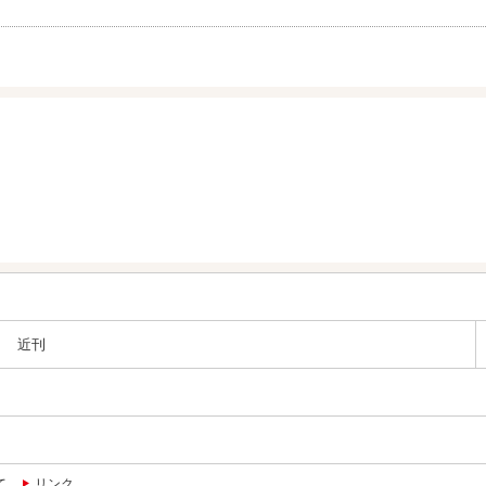
近刊
て
リンク