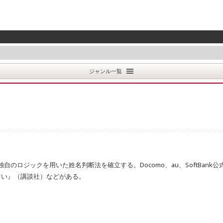
ジャンル一覧
のロジックを用いた姓名判断法を確立する。Docomo、au、SoftBan
占い』（講談社）などがある。