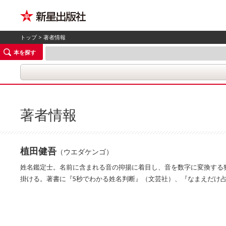
トップ
> 著者情報
本を探す
著者情報
植田健吾
（ウエダケンゴ）
姓名鑑定士。名前に含まれる音の抑揚に着目し、音を数字に変換する独自
掛ける。著書に『5秒でわかる姓名判断』（文芸社）、『なまえだけ