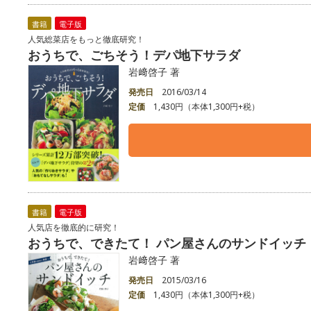
書籍
電子版
人気総菜店をもっと徹底研究！
おうちで、ごちそう！デパ地下サラダ
岩﨑啓子 著
発売日
2016/03/14
定価
1,430円（本体1,300円+税）
書籍
電子版
人気店を徹底的に研究！
おうちで、できたて！ パン屋さんのサンドイッチ
岩﨑啓子 著
発売日
2015/03/16
定価
1,430円（本体1,300円+税）