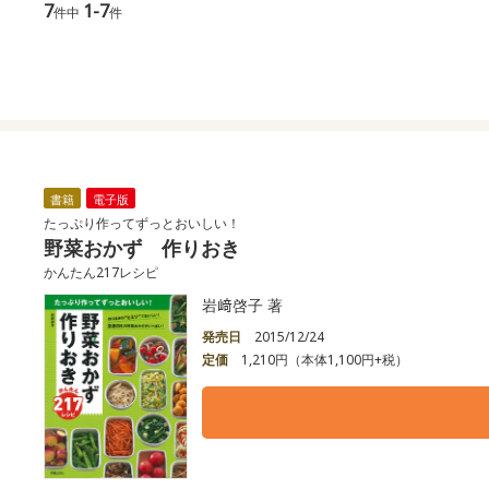
7
1-7
件中
件
書籍
電子版
たっぷり作ってずっとおいしい！
野菜おかず 作りおき
かんたん217レシピ
岩﨑啓子 著
発売日
2015/12/24
定価
1,210円（本体1,100円+税）