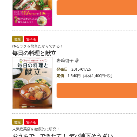
書籍
電子版
ゆるラク＆簡単だからできる！
毎日の料理と献立
岩﨑啓子 著
発売日
2015/01/26
定価
1,540円（本体1,400円+税）
書籍
電子版
人気総菜店を徹底的に研究！
おうちで、できたて！ デパ地下そうざい