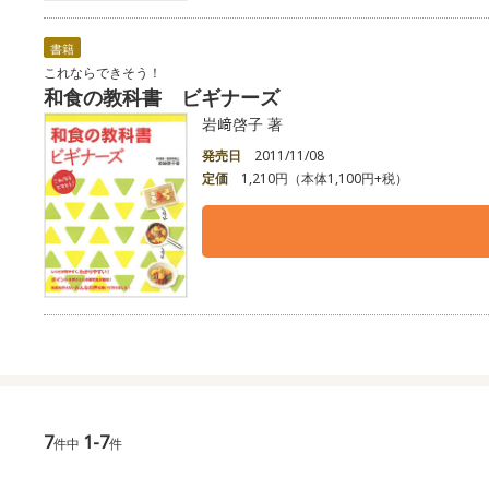
書籍
これならできそう！
和食の教科書 ビギナーズ
岩﨑啓子 著
発売日
2011/11/08
定価
1,210円（本体1,100円+税）
7
1-7
件中
件