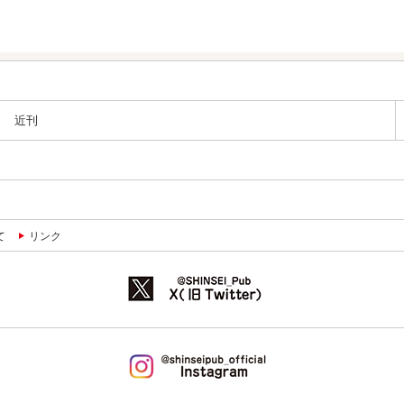
近刊
て
リンク