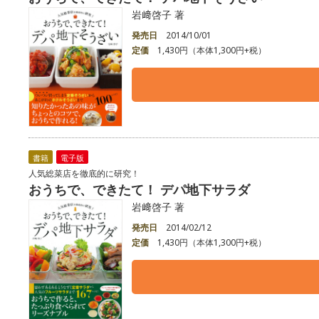
岩﨑啓子 著
発売日
2014/10/01
定価
1,430円（本体1,300円+税）
書籍
電子版
人気総菜店を徹底的に研究！
おうちで、できたて！ デパ地下サラダ
岩﨑啓子 著
発売日
2014/02/12
定価
1,430円（本体1,300円+税）