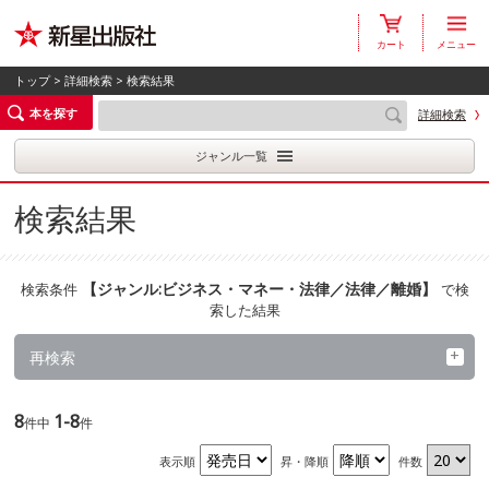
カート
メニュー
トップ
>
詳細検索
> 検索結果
本を探す
詳細検索
ジャンル一覧
検索結果
【
ジャンル:ビジネス・マネー・法律／法律／離婚
】
検索条件
で検
索した結果
再検索
8
1-8
件中
件
表示順
昇・降順
件数