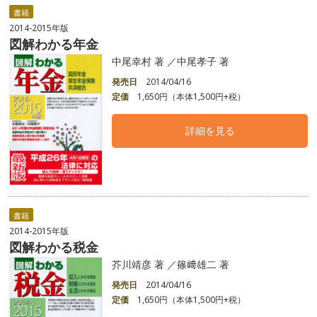
書籍
2014-2015年版
図解わかる年金
中尾幸村 著 ／中尾孝子 著
発売日
2014/04/16
定価
1,650円（本体1,500円+税）
詳細を見る
書籍
2014-2015年版
図解わかる税金
芥川靖彦 著 ／篠﨑雄二 著
発売日
2014/04/16
定価
1,650円（本体1,500円+税）