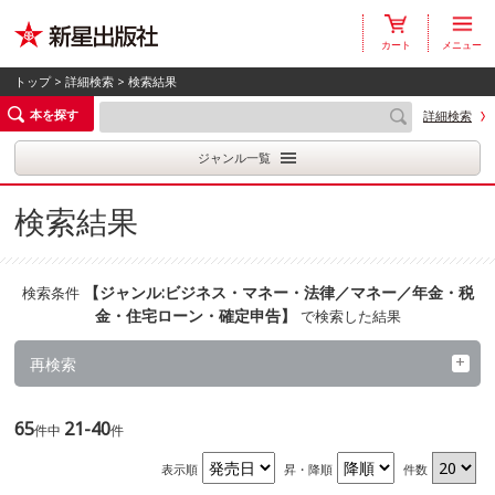
カート
メニュー
トップ
>
詳細検索
> 検索結果
本を探す
詳細検索
ジャンル一覧
検索結果
【
ジャンル:ビジネス・マネー・法律／マネー／年金・税
検索条件
金・住宅ローン・確定申告
】
で検索した結果
再検索
65
21-40
件中
件
表示順
昇・降順
件数