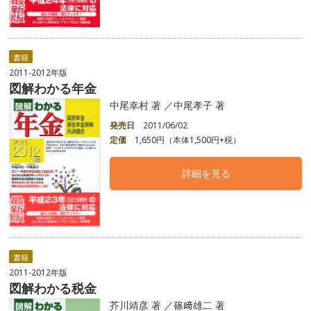
書籍
2011-2012年版
図解わかる年金
中尾幸村 著 ／中尾孝子 著
発売日
2011/06/02
定価
1,650円（本体1,500円+税）
詳細を見る
書籍
2011-2012年版
図解わかる税金
芥川靖彦 著 ／篠﨑雄二 著