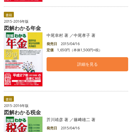
書籍
2015-2016年版
図解わかる年金
中尾幸村 著 ／中尾孝子 著
発売日
2015/04/16
定価
1,650円（本体1,500円+税）
詳細を見る
書籍
2015-2016年版
図解わかる税金
芥川靖彦 著 ／篠﨑雄二 著
発売日
2015/04/16