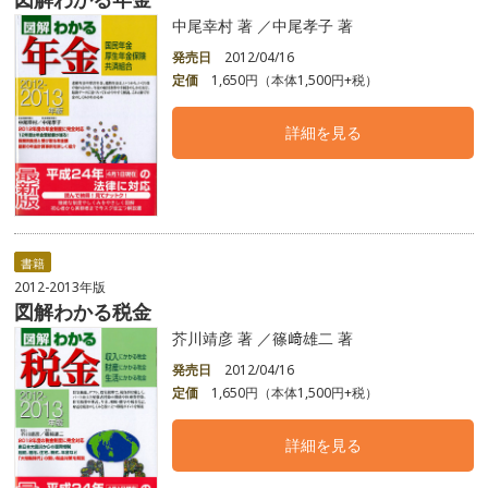
中尾幸村 著 ／中尾孝子 著
発売日
2012/04/16
定価
1,650円（本体1,500円+税）
詳細を見る
書籍
2012-2013年版
図解わかる税金
芥川靖彦 著 ／篠﨑雄二 著
発売日
2012/04/16
定価
1,650円（本体1,500円+税）
詳細を見る