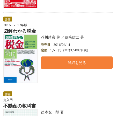
書籍
2016－2017年版
図解わかる税金
芥川靖彦 著 ／篠﨑雄二 著
発売日
2016/04/14
定価
1,650円（本体1,500円+税）
詳細を見る
書籍
超入門
不動産の教科書
徳本友一郎 著