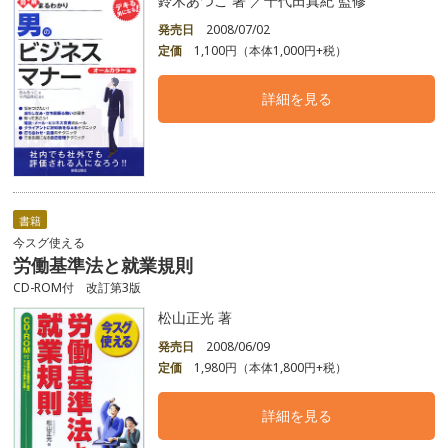
鈴木あつこ 著 ／千代田真紀 監修
発売日
2008/07/02
定価
1,100円（本体1,000円+税）
詳細を見る
書籍
今スグ使える
労働基準法と就業規則
CD-ROM付 改訂第3版
松山正光 著
発売日
2008/06/09
定価
1,980円（本体1,800円+税）
詳細を見る