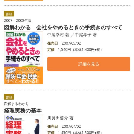
書籍
2007－2008年版
図解わかる 会社をやめるときの手続きのすべて
中尾幸村 著 ／中尾孝子 著
発売日
2007/05/02
定価
1,540円（本体1,400円+税）
詳細を見る
書籍
図解まるわかり
経理実務の基本
川眞田啓介 著
発売日
2007/04/02
定価
1,430円（本体1,300円+税）