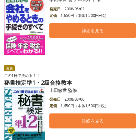
発売日
2008/05/02
定価
1,650円（本体1,500円+税）
詳細を見る
書籍
この1冊で決める！！
秘書検定準1・2級合格教本
山田敏世 監修
発売日
2008/03/06
定価
1,650円（本体1,500円+税）
詳細を見る