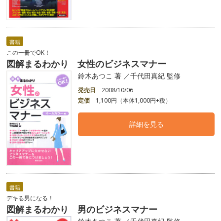
書籍
この一冊でOK！
図解まるわかり 女性のビジネスマナー
鈴木あつこ 著 ／千代田真紀 監修
発売日
2008/10/06
定価
1,100円（本体1,000円+税）
詳細を見る
書籍
デキる男になる！
図解まるわかり 男のビジネスマナー