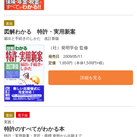
書籍
図解わかる 特許・実用新案
届出と手続きのしかた 改訂新版
（社）発明学会 監修
発売日
2009/05/11
定価
1,650円（本体1,500円+税）
詳細を見る
書籍
電子版
実践！
特許のすべてがわかる本
特許・実用新案・意匠・商標 発明から出願まで