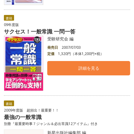
書籍
09年度版
サクセス！一般常識 一問一答
受験研究会 編
発売日
2007/07/03
定価
1,320円（本体1,200円+税）
詳細を見る
書籍
2009年度版 超頻出！最重要！！
最強の一般常識
別冊『最重要時事７ジャンル＆必出常識12アイテム』付き
新星出版社編集部 編