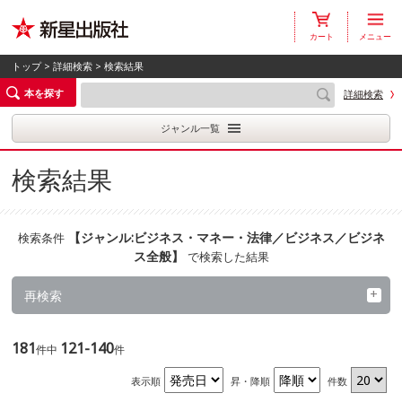
カート
メニュー
トップ
>
詳細検索
> 検索結果
本を探す
詳細検索
ジャンル一覧
検索結果
【
ジャンル:ビジネス・マネー・法律／ビジネス／ビジネ
検索条件
ス全般
】
で検索した結果
再検索
181
121-140
件中
件
表示順
昇・降順
件数