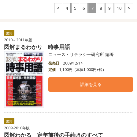
<
4
5
6
7
8
9
10
>
書籍
2010～2011年版
図解まるわかり 時事用語
ニュース・リテラシー研究所 編著
発売日
2009/12/14
定価
1,100円（本体1,000円+税）
詳細を見る
書籍
2009-2010年版
図解わかる 定年前後の手続きのすべて