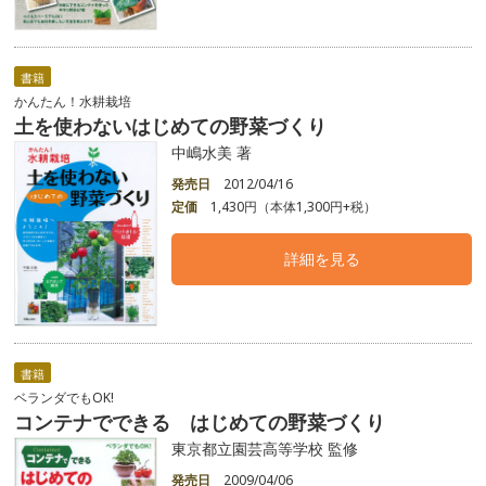
書籍
かんたん！水耕栽培
土を使わないはじめての野菜づくり
中嶋水美 著
発売日
2012/04/16
定価
1,430円（本体1,300円+税）
詳細を見る
書籍
ベランダでもOK!
コンテナでできる はじめての野菜づくり
東京都立園芸高等学校 監修
発売日
2009/04/06