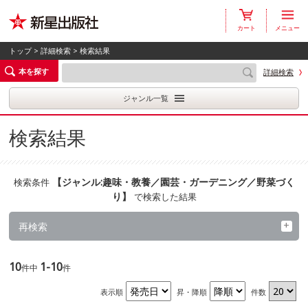
カート
メニュー
トップ
>
詳細検索
> 検索結果
本を探す
詳細検索
ジャンル一覧
検索結果
【
ジャンル:趣味・教養／園芸・ガーデニング／野菜づく
検索条件
り
】
で検索した結果
再検索
10
1-10
件中
件
表示順
昇・降順
件数