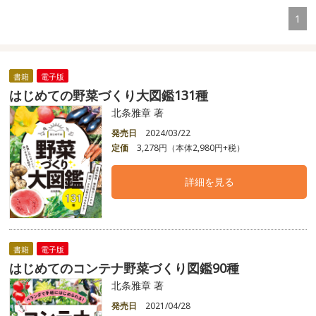
1
書籍
電子版
はじめての野菜づくり大図鑑131種
北条雅章 著
発売日
2024/03/22
定価
3,278円（本体2,980円+税）
詳細を見る
書籍
電子版
はじめてのコンテナ野菜づくり図鑑90種
北条雅章 著
発売日
2021/04/28