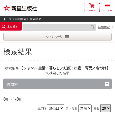
カート
メニュー
トップ
>
詳細検索
> 検索結果
本を探す
詳細検索
ジャンル一覧
検索結果
【
ジャンル:生活・暮らし／妊娠・出産・育児／名づけ
】
検索条件
で検索した結果
再検索
8
1-8
件中
件
表示順
昇・降順
件数