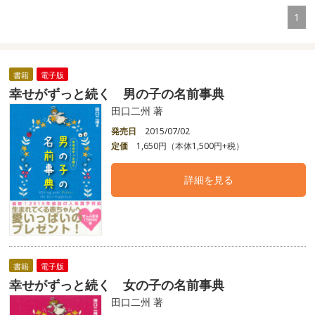
1
書籍
電子版
幸せがずっと続く 男の子の名前事典
田口二州 著
発売日
2015/07/02
定価
1,650円（本体1,500円+税）
詳細を見る
書籍
電子版
幸せがずっと続く 女の子の名前事典
田口二州 著