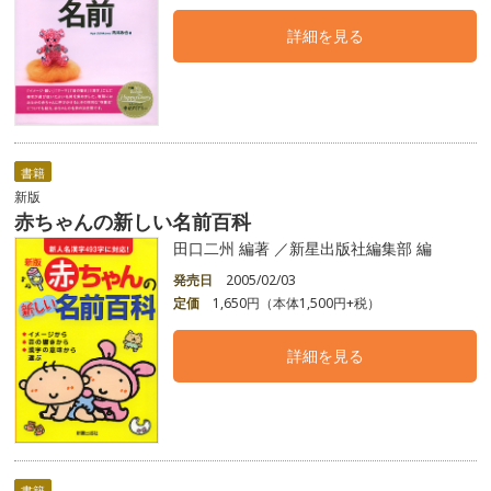
詳細を見る
書籍
新版
赤ちゃんの新しい名前百科
田口二州 編著 ／新星出版社編集部 編
発売日
2005/02/03
定価
1,650円（本体1,500円+税）
詳細を見る
書籍