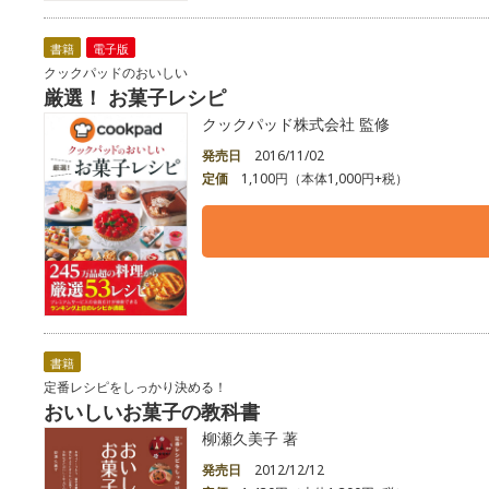
書籍
電子版
クックパッドのおいしい
厳選！ お菓子レシピ
クックパッド株式会社 監修
発売日
2016/11/02
定価
1,100円（本体1,000円+税）
書籍
定番レシピをしっかり決める！
おいしいお菓子の教科書
柳瀬久美子 著
発売日
2012/12/12