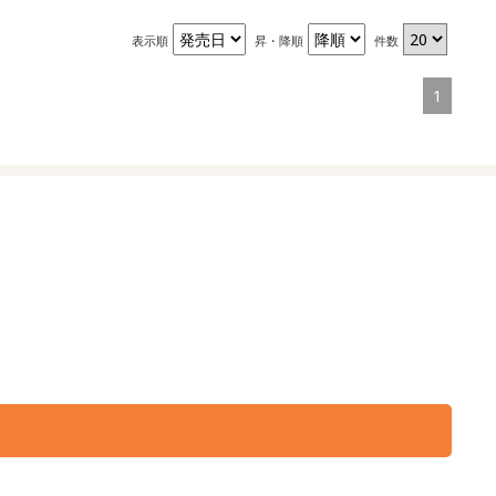
表示順
昇・降順
件数
1