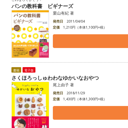
パンの教科書 ビギナーズ
栗山有紀 著
発売日
2011/04/04
定価
1,210円（本体1,100円+税）
書籍
電子版
さくほろっしゅわわなゆかいなおやつ
尾上由子 著
発売日
2018/11/29
定価
1,430円（本体1,300円+税）