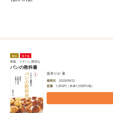
件中
件
書籍
電子版
新版 イチバン親切な
パンの教科書
坂本りか 著
発売日
2020/09/22
定価
1,650円（本体1,500円+税）