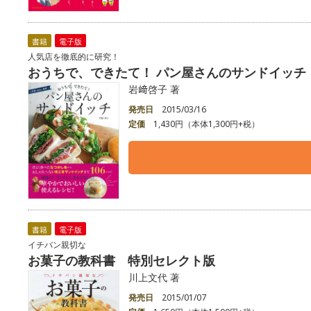
書籍
電子版
人気店を徹底的に研究！
おうちで、できたて！ パン屋さんのサンドイッチ
岩﨑啓子 著
発売日
2015/03/16
定価
1,430円（本体1,300円+税）
書籍
電子版
イチバン親切な
お菓子の教科書 特別セレクト版
川上文代 著
発売日
2015/01/07