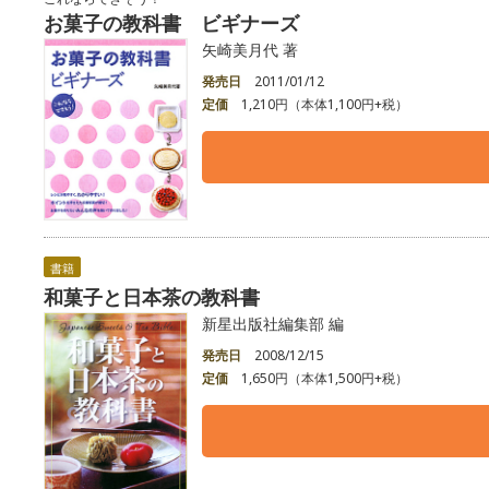
お菓子の教科書 ビギナーズ
矢崎美月代 著
発売日
2011/01/12
定価
1,210円（本体1,100円+税）
書籍
和菓子と日本茶の教科書
新星出版社編集部 編
発売日
2008/12/15
定価
1,650円（本体1,500円+税）