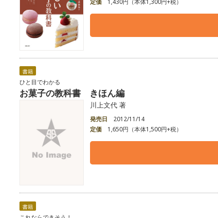
定価
1,430円（本体1,300円+税）
書籍
ひと目でわかる
お菓子の教科書 きほん編
川上文代 著
発売日
2012/11/14
定価
1,650円（本体1,500円+税）
書籍
これならできそう！