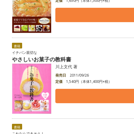
定価
1,650円（本体1,500円+税）
書籍
イチバン親切な
やさしいお菓子の教科書
川上文代 著
発売日
2011/09/26
定価
1,540円（本体1,400円+税）
書籍
これならできそう！