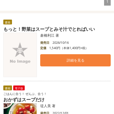
1
書籍
もっと！野菜はスープとみそ汁でとればいい
倉橋利江 著
発売日
2026/10/16
定価
1,540円（本体1,400円+税）
詳細を見る
書籍
電子版
ごはんに合う！ ぜんぶ、合う！
おかずはスープだけ
堤人美 著
発売日
2022/12/01