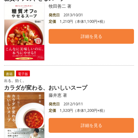
牧田善二 著
発売日
2013/10/31
定価
1,210円（本体1,100円+税）
詳細を見る
書籍
電子版
出る。効く。
カラダが変わる、おいしいスープ
藤井恵 著
発売日
2012/10/11
定価
1,320円（本体1,200円+税）
詳細を見る