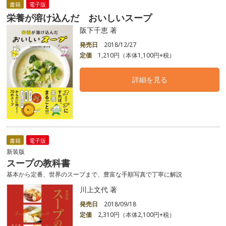
書籍
電子版
栄養が溶け込んだ おいしいスープ
阪下千恵 著
発売日
2018/12/27
定価
1,210円（本体1,100円+税）
詳細を見る
書籍
電子版
新装版
スープの教科書
基本から定番、世界のスープまで、豊富な手順写真で丁寧に解説
川上文代 著
発売日
2018/09/18
定価
2,310円（本体2,100円+税）