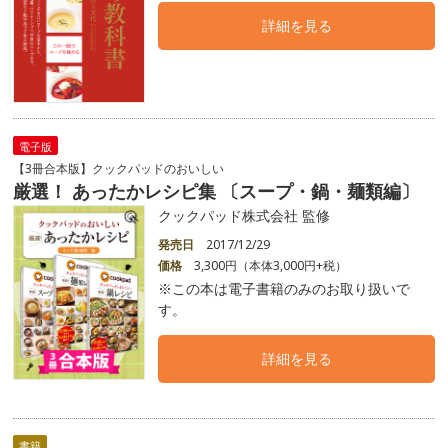
詳細を見る
電子版
【3冊合本版】クックパッドのおいしい
厳選！ あったかレシピ集 〔スープ・鍋・麺類編〕
クックパッド株式会社 監修
発売日
2017/12/29
価格
3,300円（本体3,000円+税）
※この本は電子書籍のみのお取り扱いで
す。
詳細を見る
書籍