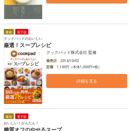
書籍
電子版
クックパッドのおいしい
厳選！スープレシピ
クックパッド株式会社 監修
発売日
2014/10/02
定価
1,100円（本体1,000円+税）
詳細を見る
書籍
電子版
おいしい！かんたん！
糖質オフのやせるスープ