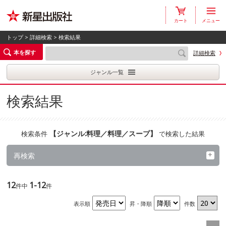
カート
メニュー
トップ
>
詳細検索
> 検索結果
本を探す
詳細検索
ジャンル一覧
検索結果
【
ジャンル:料理／料理／スープ
】
検索条件
で検索した結果
再検索
12
1-12
件中
件
表示順
昇・降順
件数