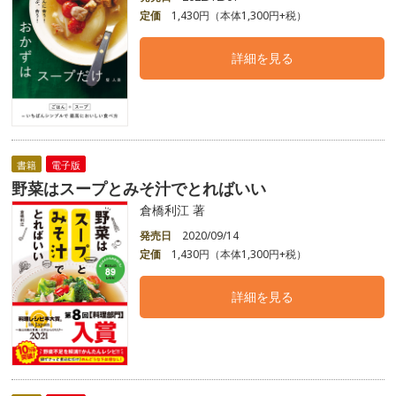
定価
1,430円（本体1,300円+税）
詳細を見る
書籍
電子版
野菜はスープとみそ汁でとればいい
倉橋利江 著
発売日
2020/09/14
定価
1,430円（本体1,300円+税）
詳細を見る