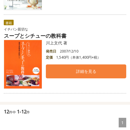
書籍
イチバン親切な
スープとシチューの教科書
川上文代 著
発売日
2007/12/10
定価
1,540円（本体1,400円+税）
詳細を見る
12
1-12
件中
件
1