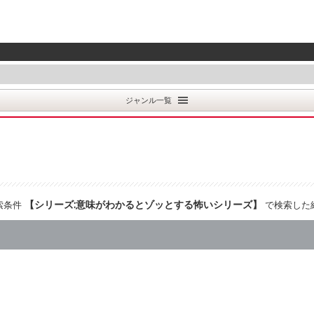
ジャンル一覧
【
シリーズ:意味がわかるとゾッとする怖いシリーズ
】
索条件
で検索した