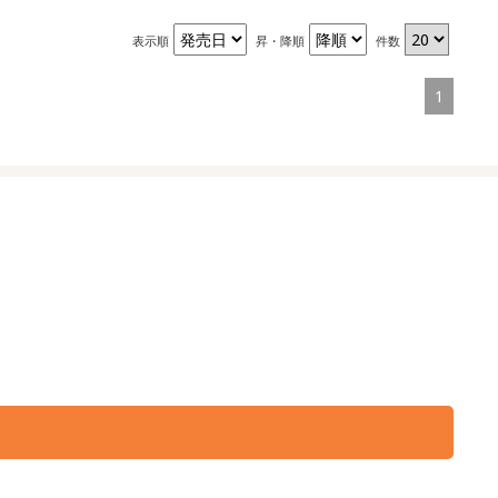
表示順
昇・降順
件数
1