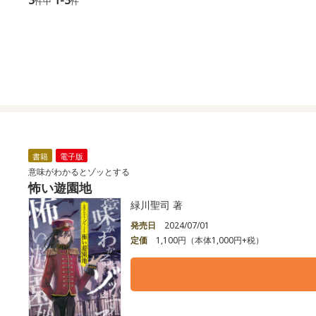
件中
件
書籍
電子版
意味がわかるとゾッとする
怖い遊園地
緑川聖司 著
発売日
2024/07/01
定価
1,100円（本体1,000円+税）