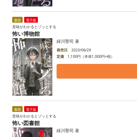
書籍
電子版
意味がわかるとゾッとする
怖い博物館
緑川聖司 著
発売日
2023/06/29
定価
1,100円（本体1,000円+税）
書籍
電子版
意味がわかるとゾッとする
怖い図書館
緑川聖司 著