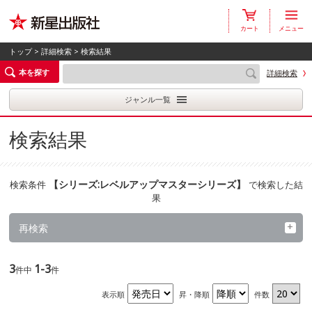
カート
メニュー
トップ
>
詳細検索
> 検索結果
本を探す
詳細検索
ジャンル一覧
検索結果
【
シリーズ:レベルアップマスターシリーズ
】
検索条件
で検索した結
果
再検索
3
1-3
件中
件
表示順
昇・降順
件数