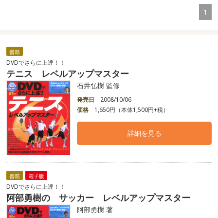
1
書籍
DVDでさらに上達！！
テニス レベルアップマスター
石井弘樹 監修
発売日
2008/10/06
価格
1,650円（本体1,500円+税）
詳細を見る
書籍
電子版
DVDでさらに上達！！
阿部勇樹の サッカー レベルアップマスター
阿部勇樹 著